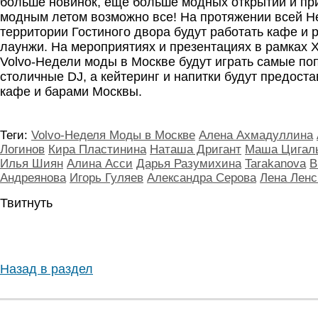
больше новинок, еще больше модных открытий и пр
модным летом возможно все! На протяжении всей Н
территории Гостиного двора будут работать кафе и
лаунжи. На мероприятиях и презентациях в рамках X
Volvo-Недели моды в Москве будут играть самые п
столичные DJ, а кейтеринг и напитки будут предос
кафе и барами Москвы.
Теги:
Volvo-Неделя Моды в Москве
Алена Ахмадуллина
Логинов
Кира Пластинина
Наташа Дригант
Маша Цигал
Илья Шиян
Алина Асси
Дарья Разумихина
Tarakanova
В
Андреянова
Игорь Гуляев
Александра Серова
Лена Ленс
Твитнуть
Назад в раздел