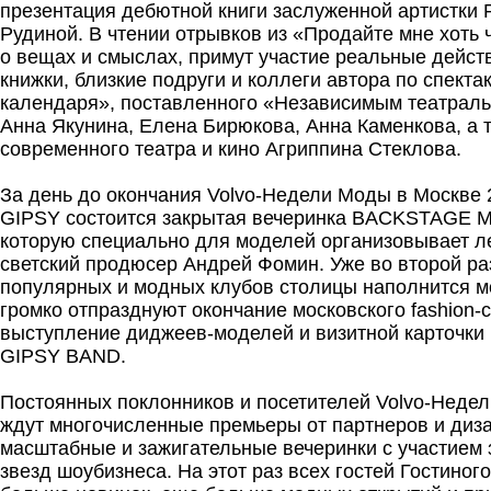
презентация дебютной книги заслуженной артистки 
Рудиной. В чтении отрывков из «Продайте мне хоть ч
о вещах и смыслах, примут участие реальные дейс
книжки, близкие подруги и коллеги автора по спекта
календаря», поставленного «Независимым театраль
Анна Якунина, Елена Бирюкова, Анна Каменкова, а 
современного театра и кино Агриппина Стеклова.
За день до окончания Volvo-Недели Моды в Москве 2
GIPSY состоится закрытая вечеринка BACKSTAGE Mo
которую специально для моделей организовывает 
светский продюсер Андрей Фомин. Уже во второй ра
популярных и модных клубов столицы наполнится м
громко отпразднуют окончание московского fashion-
выступление диджеев-моделей и визитной карточки 
GIPSY BAND.
Постоянных поклонников и посетителей Volvo-Неде
ждут многочисленные премьеры от партнеров и диз
масштабные и зажигательные вечеринки с участием 
звезд шоубизнеса. На этот раз всех гостей Гостиног