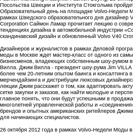
Посольства Швеции и Института Стокгольма пройде
Образовательный день на площадке Volvo-Недели М
рамках Шведского образовательного дня дизайнер V
Corporation Саймон Ламар прочитает лекцию о совр
тенденциях дизайна в автомобильной индустрии «
скандинавский дизайн и обновленный Volvo V40 Cro
Дизайнеров и журналистов в рамках Деловой прогр
моды в Москве ждет мастер-класс от одного из сам
бизнесменов, владеющих собственным шоу-румом 
Вилла. Джим Вилла - президент шоу-рума Jim VILLA 
более чем 20-летним опытом баинга и консалтинга в
мерчендайзинга и дистрибуции люксовых дизайнерск
лекции Джим расскажет о том, как адаптировать акт
сетке закупки и заказов, как найти молодые и персп
главное понять, что они будут успешными в продажа
многолетней управленческой работы и «соединени
брендов и опытных американских ритейлеров Джим
для начинающих специалистов.
26 октября 2012 года в рамках Volvo-Недели Моды в