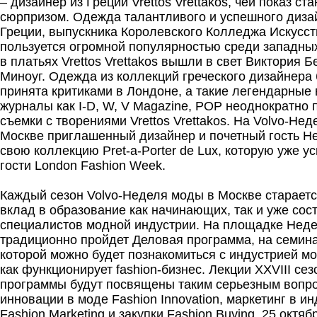
– дизайнер из Греции Vrettos Vrettakos, чей показ с
сюрпризом. Одежда талантливого и успешного диза
Греции, выпускника Королевского Колледжа Искусст
пользуется огромной популярностью среди западных
в платьях Vrettos Vrettakos вышли в свет Виктория Б
Миноуг. Одежда из коллекций греческого дизайнера
принята критиками в Лондоне, а такие легендарные
журналы как I-D, W, V Magazine, POP неоднократно
съемки с творениями Vrettos Vrettakos. На Volvo-Не
Москве приглашенный дизайнер и почетный гость Н
свою коллекцию Pret-a-Porter de Lux, которую уже у
гости London Fashion Week.
Каждый сезон Volvo-Неделя моды в Москве стараетс
вклад в образование как начинающих, так и уже со
специалистов модной индустрии. На площадке Неде
традиционно пройдет Деловая программа, на семина
которой можно будет познакомиться с индустрией мо
как функционирует fashion-бизнес. Лекции XXVIII се
программы будут посвящены таким серьезным вопро
инновации в моде Fashion Innovation, маркетинг в и
Fashion Marketing и закупки Fashion Buying. 25 октя