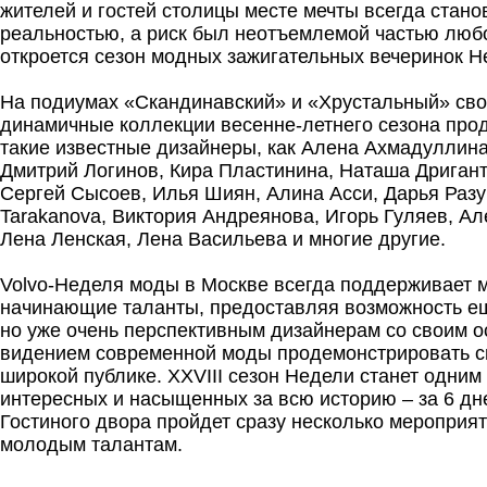
жителей и гостей столицы месте мечты всегда стано
реальностью, а риск был неотъемлемой частью любо
откроется сезон модных зажигательных вечеринок 
На подиумах «Скандинавский» и «Хрустальный» сво
динамичные коллекции весенне-летнего сезона про
такие известные дизайнеры, как Алена Ахмадуллина,
Дмитрий Логинов, Кира Пластинина, Наташа Дригант
Сергей Сысоев, Илья Шиян, Алина Асси, Дарья Разу
Tarakanova, Виктория Андреянова, Игорь Гуляев, А
Лена Ленская, Лена Васильева и многие другие.
Volvo-Неделя моды в Москве всегда поддерживает 
начинающие таланты, предоставляя возможность е
но уже очень перспективным дизайнерам со своим 
видением современной моды продемонстрировать с
широкой публике. XXVIII сезон Недели станет одним
интересных и насыщенных за всю историю – за 6 д
Гостиного двора пройдет сразу несколько мероприя
молодым талантам.