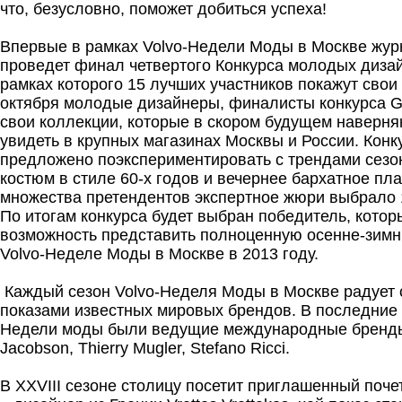
что, безусловно, поможет добиться успеха!
Впервые в рамках Volvo-Недели Моды в Москве жур
проведет финал четвертого Конкурса молодых диза
рамках которого 15 лучших участников покажут свои
октября молодые дизайнеры, финалисты конкурса G
свои коллекции, которые в скором будущем наверня
увидеть в крупных магазинах Москвы и России. Кон
предложено поэкспериментировать с трендами сезон
костюм в стиле 60-х годов и вечернее бархатное пл
множества претендентов экспертное жюри выбрало 
По итогам конкурса будет выбран победитель, котор
возможность представить полноценную осенне-зим
Volvo-Неделе Моды в Москве в 2013 году.
Каждый сезон Volvo-Неделя Моды в Москве радует 
показами известных мировых брендов. В последние
Недели моды были ведущие международные бренды:
Jacobson, Thierry Mugler, Stefano Ricci.
В XXVIII сезоне столицу посетит приглашенный поче