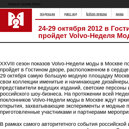
Вконтакте Facebook Twitter
тенденции
дресс-код
fashion-персона
марка
24-29 октября 2012 в Гос
пройдет Volvo-Неделя Мо
XXVIII сезон показов Volvo-Недели моды в Москве п
пройдет в Гостином дворе, расположенном в сердце
29 октября самую большую модную площадку Москвы
свои коллекции именитые и начинающие дизайнеры,
представители ведущих изданий, светские персоны 
российского шоу-бизнеса. На протяжении всей Недел
поклонников Volvo-Недели моды в Москве ждут яркие
открытия, захватывающие эксперименты и модные 
приготовленные участниками и партнерами меропри
В рамках самого авторитетного события российской