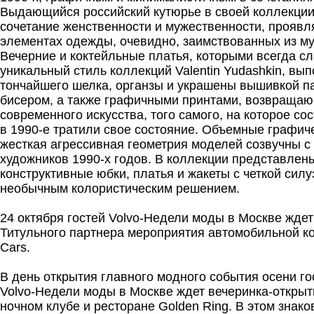
Выдающийся российский кутюрье в своей коллекции
сочетание женственности и мужественности, прояв
элементах одежды, очевидно, заимствованных из му
Вечерние и коктейльные платья, которыми всегда с
уникальный стиль коллекций Valentin Yudashkin, вы
тончайшего шелка, органзы и украшены вышивкой п
бисером, а также графичными принтами, возвращаю
современного искусства, того самого, на которое с
в 1990-е тратили свое состояние. Объемные графи
жесткая агрессивная геометрия моделей созвучны с
художников 1990-х годов. В коллекции представлен
конструктивные юбки, платья и жакеты с четкой силу
необычным колористическим решением.
24 октября гостей Volvo-Недели моды в Москве ждет
Титульного партнера мероприятия автомобильной к
Cars.
В день открытия главного модного события осени го
Volvo-Недели моды в Москве ждет вечеринка-открыт
ночном клубе и ресторане Golden Ring. В этом знак