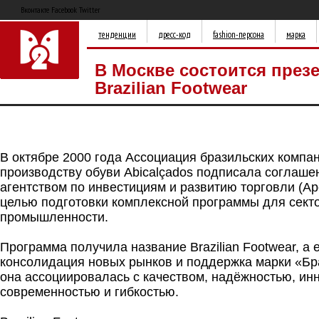
Вконтакте Facebook Twitter
тенденции
дресс-код
fashion-персона
марка
В Москве состоится през
Brazilian Footwear
В октябре 2000 года Ассоциация бразильских компа
производству обуви Abicalçados подписала соглаше
агентством по инвестициям и развитию торговли (Ap
целью подготовки комплексной программы для сект
промышленности.
Программа получила название Brazilian Footwear, а 
консолидация новых рынков и поддержка марки «Бр
она ассоциировалась с качеством, надёжностью, ин
современностью и гибкостью.