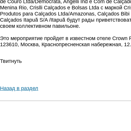
de Couro Ltda/Democrata, Angelli Ind e Com de Calçad
Menina Rio, Crislli Calçados e Bolsas Ltda с маркой Cr
Produtos para Calçados Ltda/Amazonas, Calçados Bibi L
Calçados Itapuã S/A /Itapuã будут рады приветствова
своем коллективном павильоне.
Это мероприятие пройдет в известном отеле Crown P
123610, Москва, Краснопресненская набережная, 12
Твитнуть
Назад в раздел