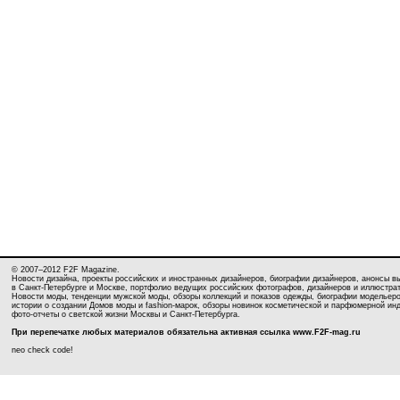
© 2007–2012 F2F Magazine.
Новости дизайна, проекты российских и иностранных дизайнеров, биографии дизайнеров, анонсы в
в Санкт-Петербурге и Москве, портфолио ведущих российских фотографов, дизайнеров и иллюстра
Новости моды, тенденции мужской моды, обзоры коллекций и показов одежды, биографии модельеро
истории о создании Домов моды и fashion-марок, обзоры новинок косметической и парфюмерной ин
фото-отчеты о светской жизни Москвы и Санкт-Петербурга.
При перепечатке любых материалов обязательна активная ссылка www.F2F-mag.ru
neo check code!