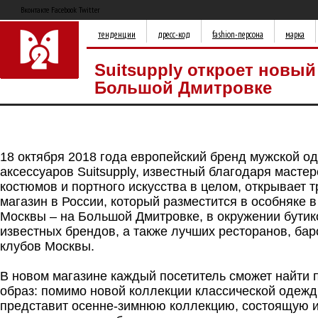
Вконтакте Facebook Twitter
тенденции
дресс-код
fashion-персона
марка
Suitsupply откроет новый
Большой Дмитровке
18 октября 2018 года европейский бренд мужской о
аксессуаров Suitsupply, известный благодаря масте
костюмов и портного искусства в целом, открывает т
магазин в России, который разместится в особняке 
Москвы – на Большой Дмитровке, в окружении бути
известных брендов, а также лучших ресторанов, бар
клубов Москвы.
В новом магазине каждый посетитель сможет найти
образ: помимо новой коллекции классической одеж
представит осенне-зимнюю коллекцию, состоящую 