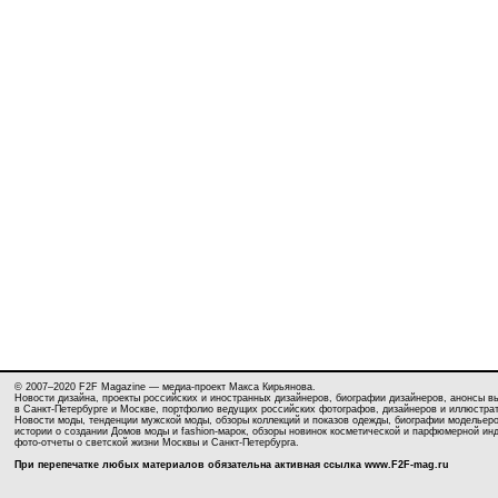
© 2007–2020 F2F Magazine — медиа-проект Макса Кирьянова.
Новости дизайна, проекты российских и иностранных дизайнеров, биографии дизайнеров, анонсы в
в Санкт-Петербурге и Москве, портфолио ведущих российских фотографов, дизайнеров и иллюстра
Новости моды, тенденции мужской моды, обзоры коллекций и показов одежды, биографии модельеро
истории о создании Домов моды и fashion-марок, обзоры новинок косметической и парфюмерной ин
фото-отчеты о светской жизни Москвы и Санкт-Петербурга.
При перепечатке любых материалов обязательна активная ссылка
www.F2F-mag.ru