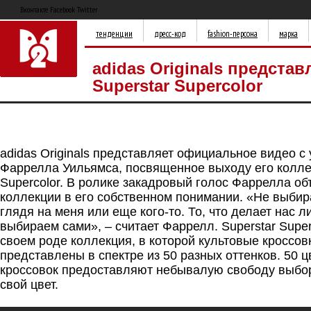
Вконтакте Facebook Twitter
тенденции
дресс-код
fashion-персона
марка
adidas Originals представ
Superstar Supercolor
adidas Originals представляет официальное видео с
Фаррелла Уильямса, посвященное выходу его колле
Supercolor. В ролике закадровый голос Фаррелла о
коллекции в его собственном понимании. «Не выбир
глядя на меня или еще кого-то. То, что делает нас 
выбираем сами», – считает Фаррелл. Superstar Super
своем роде коллекция, в которой культовые кроссовк
представлены в спектре из 50 разных оттенков. 50 ц
кроссовок предоставляют небывалую свободу выбо
свой цвет.