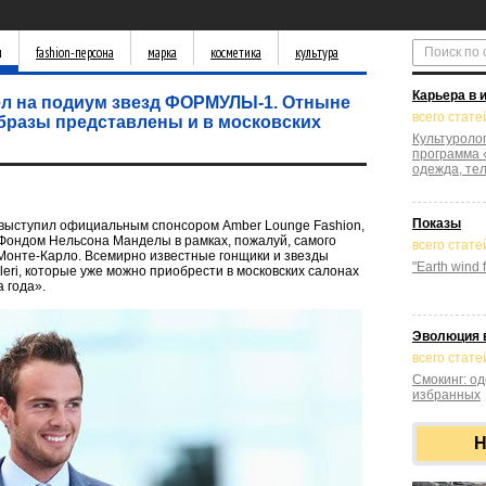
д
fashion-персона
марка
косметика
культура
Карьера в 
ел на подиум звезд ФОРМУЛЫ-1. Отныне
всего статей
бразы представлены и в московских
Культуроло
программа 
одежда, тел
Показы
i выступил официальным спонсором Amber Lounge Fashion,
 Фондом Нельсона Манделы в рамках, пожалуй, самого
всего стате
Монте-Карло. Всемирно известные гонщики и звезды
"Earth wind f
eri, которые уже можно приобрести в московских салонах
а года».
Эволюция 
всего статей
Смокинг: о
избранных
Н