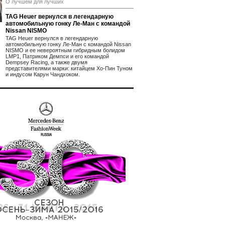
О лучшем для лучших
TAG Heuer вернулся в легендарную
автомобильную гонку Ле-Ман с командой
Nissan NISMO
TAG Heuer вернулся в легендарную
автомобильную гонку Ле-Ман с командой Nissan
NISMO и ее невероятным гибридным болидом
LMP1, Патриком Демпси и его командой
Dempsey Racing, а также двумя
представителями марки: китайцем Хо-Пин Туном
и индусом Карун Чандхоком.