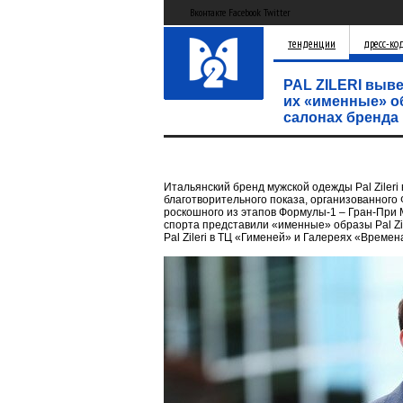
Вконтакте Facebook Twitter
тенденции
дресс-ко
PAL ZILERI выв
их «именные» о
салонах бренда
Итальянский бренд мужской одежды Pal Ziler
благотворительного показа, организованного
роскошного из этапов Формулы-1 – Гран-При 
спорта представили «именные» образы Pal Zil
Pal Zileri в ТЦ «Гименей» и Галереях «Времен