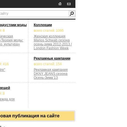
индустрии моды
Коллекции
: 8
всего статей: 1095
гическая
Женская коллекция
«Теория моды:
Marios Schwab сезона
о, культура»
осень-зима 2012-2013 /
London Fashion Week
Рекламные кампании
й: 416
всего статей: 154
ire"
Рекламная кампания
DKNY JEANS сезона
Осень-Зима’13
вещей
: 8
дежда для
овая публикация на сайте