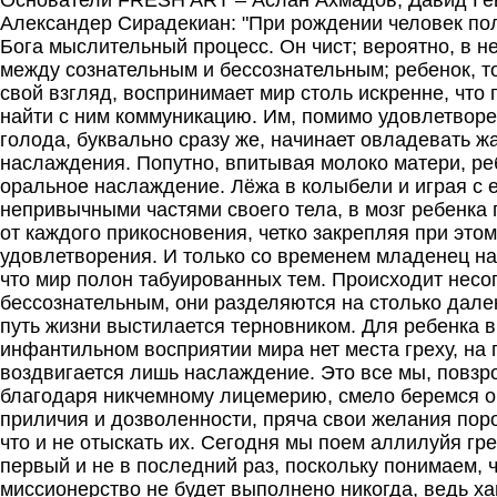
Основатели FRESH ART – Аслан Ахмадов, Давид Ге
Александер Сирадекиан: "При рождении человек пол
Бога мыслительный процесс. Он чист; вероятно, в н
между сознательным и бессознательным; ребенок, т
свой взгляд, воспринимает мир столь искренне, что 
найти с ним коммуникацию. Им, помимо удовлетвор
голода, буквально сразу же, начинает овладевать ж
наслаждения. Попутно, впитывая молоко матери, ре
оральное наслаждение. Лёжа в колыбели и играя с 
непривычными частями своего тела, в мозг ребенка 
от каждого прикосновения, четко закрепляя при этом
удовлетворения. И только со временем младенец на
что мир полон табуированных тем. Происходит несо
бессознательным, они разделяются на столько далек
путь жизни выстилается терновником. Для ребенка в
инфантильном восприятии мира нет места греху, на
воздвигается лишь наслаждение. Это все мы, повзр
благодаря никчемному лицемерию, смело беремся о
приличия и дозволенности, пряча свои желания поро
что и не отыскать их. Сегодня мы поем аллилуйя гре
первый и не в последний раз, поскольку понимаем, 
миссионерство не будет выполнено никогда, ведь х