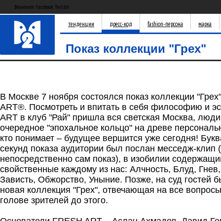
Вконтакте Facebook Twitter
тенденции
дресс-код
fashion-персона
марка
Показ коллекции "Грех"
В Москве 7 ноября состоялся показ коллекции "Гре
ART®. Посмотреть и впитать в себя философию и э
ART в клуб "Рай" пришла вся светская Москва, люд
очередное "эпохальное кольцо" на древе персональн
кто понимает – будущее вершится уже сегодня! Бук
секунд показа аудитории был послан месседж-клип
непосредственно сам показ), в изобилии содержащий
свойственные каждому из нас: Алчность, Блуд, Гнев
Зависть, Обжорство, Уныние. Позже, на суд гостей 
новая коллекция "Грех", отвечающая на все вопросы
голове зрителей до этого.
.