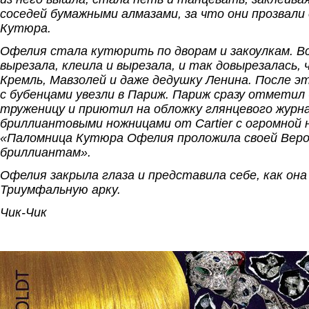
соседей бумажными алмазами, за что они прозвали
Кутюра.
Офелия стала кутюрить по дворам и закоулкам. Вс
вырезала, клеила и вырезала, и так довырезалась, 
Кремль, Мавзолей и даже дедушку Ленина. После э
с бубенцами увезли в Париж. Париж сразу отметил
труженицу и приютил на обложку глянцевого журна
бриллиантовыми ножницами от Cartier с огромной
«Паломница Кутюра Офелия проложила своей Веро
бриллиантам».
Офелия закрыла глаза и представила себе, как он
Триумфальную арку.
Чик-Чик
.