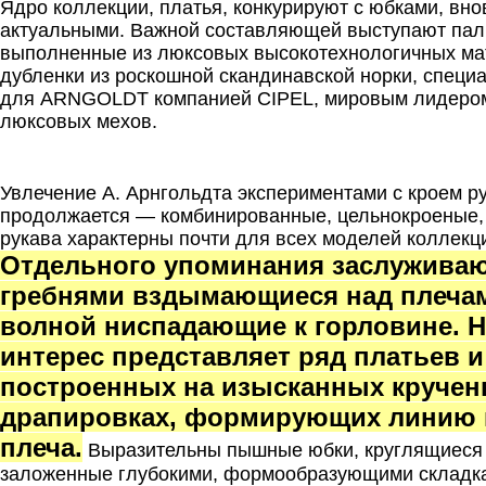
Ядро коллекции, платья, конкурируют с юбками, вно
актуальными. Важной составляющей выступают пальт
выполненные из люксовых высокотехнологичных мат
дубленки из роскошной скандинавской норки, спец
для ARNGOLDT компанией CIPEL, мировым лидером
люксовых мехов.
.
Увлечение А. Арнгольдта экспериментами с кроем р
продолжается — комбинированные, цельнокроеные,
рукава характерны почти для всех моделей коллекц
Отдельного упоминания заслуживаю
гребнями вздымающиеся над плечам
волной ниспадающие к горловине. 
интерес представляет ряд платьев и
построенных на изысканных круче
драпировках, формирующих линию 
плеча.
Выразительны пышные юбки, круглящиеся 
заложенные глубокими, формообразующими складка