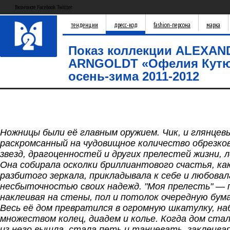
Вконтакте Facebook Twitter
тенденции
дресс-код
fashion-персона
марка
Показ коллекции ALEXAN
ARNGOLDT «Офелия Кутю
осень-зима 2011-2012
Ножницы были её главным оружием. Чик, и глянцев
раскромсанный на чудовищное количество обрезков
звезд, драгоценностей и других прелестей жизни, л
Она собирала осколки бриллиантового счастья, ка
разбитого зеркала, прикладывала к себе и любовал
несбыточностью своих надежд. "Моя прелесть" — 
наклеивая на стены, пол и потолок очередную бум
Весь её дом превратился в огромную шкатулку, н
множеством колец, диадем и колье. Когда дом ста
из него вышла, стала петь и танцевать, заклеивая