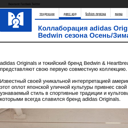
Вконтакте Facebook Twitter
тенденции
дресс-код
fashion-персона
марка
Коллаборация adidas Orig
Bedwin сезона Осень/Зим
adidas Originals и токийский бренд Bedwin & Heartbre
представляют свою первую совместную коллекцию
Известный своей уникальной интерпретацией америк
этот оплот японской уличной культуры привнес сво
узнаваемый стиль в спортивные традиции и культов
которыми всегда славился бренд adidas Originals.