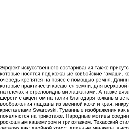
Эффект искусственного состаривания также присутс
которые носятся под кожаные ковбойские гамаши, к
очередь крепятся на поясе с помощью ремня. Длинн
которые практически касаются земли, для верховой
на плечах и стреловидными лацканами. А также вяз
шерсти с акцентом на талии благодаря кожаным вс
воображения лацканы из змеиной кожи и края, инкр
кристаллами Swarovski. Туманные изображения как
появляются на трикотаже. Народные мотивы соедин
роскошным кашемиром и трикотажем. Техасский стил
деталях как: двойной хомут, длинные манжеты, высо