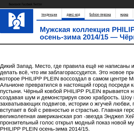
Вконтакте Facebook Twitter
тенденции
дресс-код
fashion-персона
марка
Мужская коллекция PHILI
осень-зима 2014/15 — Чё
Дикий Запад. Место, где правила ещё не написаны
делать всё, что им заблагорассудится. Это новое п
которое PHILIPP PLEIN воссоздал в самом центре М
Альчионе превратился в настоящий город посреди к
пустыни. Чёрный ковбой PHILIPP PLEIN врывается 
создавая шум и демонстрируя свою храбрость. Шоу 
захватывающих подвигов, истории о жгучей любви, 
вступает в бой с ревностью и страстью. Главная гер
великолепная американская рэп -звезда Энджел Хейз
пронзительный голос открыл модный показ новой м
PHILIPP PLEIN осень-зима 2014/15.