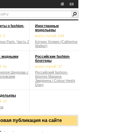
ты о fashion-
Иностранные
модельеры
: 3
всего статей: 249
ue Paris. Часть 2
Кэтрин Уолкер (Catherine
Walker)
с модными
Российские fashion-
блоггеры
й: 41
всего статей: 37
ергея Шнурова с
Российский fashion-
зловским
блоггер Марина
Звидрина / Colour Heels
Diary
одельеры
й: 37
ов
овая публикация на сайте