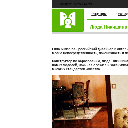
Вконтакте Facebook Twitter
тенденции
дресс-ко
Люда Никишина /
Luda Nikishina - российский дизайнер и авто
в себе непосредственность, лаконичность и л
Конструктор по образованию, Люда Никишина 
новых моделей, начиная с эскиза и заканчив
высоких стандартов качества.