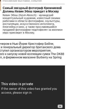
Российские выставки, события
Самый звездный фотограф Кремниевой
Долины Кевин Эбош приедет в Москву
Кевин Эбош (Kevin Abosch) - ирландский
концептуальный художник, известный своими
работами в области фотографии, скульптуры,
инсталляции, искусственного интеллекта,
блокчейна и кино, а также прославившийся
продажей фотографии «картофеля» за миллион
евро приезжает в Москву.
ечером в Нью-Йорке Кристофер Бейли,
 и генеральный директор британского дома
выступил организатором мероприятия,
го к запуску новой коллекции сумок The DK88
ion, в фирменном магазине Burberry на Spring