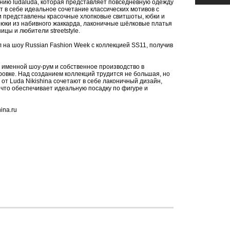
инию ludaluda, которая представляет повседневную одежду
 в себе идеальное сочетание классических мотивов с
и представлены красочные хлопковые свитшоты, юбки и
юки из набивного жаккарда, лаконичные шёлковые платья
ицы и любители streetstyle.
л на шоу Russian Fashion Week с коллекцией SS11, получив
 именной шоу-рум и собственное производство в
овке. Над созданием коллекций трудится не большая, но
т Luda Nikishina сочетают в себе лаконичный дизайн,
что обеспечивает идеальную посадку по фигуре и
ina.ru