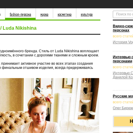
д
fashion-персона
марка
косметика
культура
Видео-сюже
 Luda Nikishina
персонах
всего статей
История Vog
р одноимённого бренда. Стиль от Luda Nikishina воплощает
ёгкость, в сочетании с дорогими тканями и сложным кроем.
Интервью 
персонами
принимает активное участие во всех этапах создания
всего стате
ая финальным отшивом изделия, всегда придерживаясь
Интервью С
Данилой Ко
Русские м
всего стате
Олег Бирюк
Н