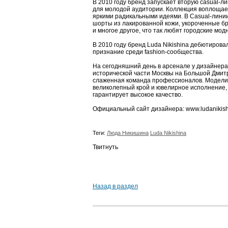
В 2010 году бренд запускает вторую casual-л
для молодой аудитории. Коллекция воплощает
яркими радикальными идеями. В Casual-лини
шорты из лакированной кожи, укороченные бр
и многое другое, что так любят городские модн
В 2010 году бренд Luda Nikishina дебютирова
признание среди fashion-сообщества.
На сегодняшний день в арсенале у дизайнера
исторической части Москвы на Большой Дмитр
слаженная команда профессионалов. Модели о
великолепный крой и ювелирное исполнение, 
гарантирует высокое качество.
Официальный сайт дизайнера: www.ludanikish
Теги:
Люда Никишина
Luda Nikishina
Твитнуть
Назад в раздел