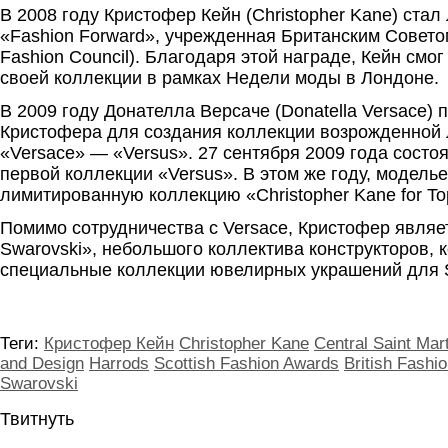
В 2008 году Кристофер Кейн (Christopher Kane) ста
«Fashion Forward», учрежденная Британским Советом
Fashion Council). Благодаря этой награде, Кейн смог
своей коллекции в рамках Недели моды в Лондоне.
В 2009 году Донателла Версаче (Donatella Versace) 
Кристофера для создания коллекции возрожденной
«Versace» — «Versus». 27 сентября 2009 года состо
первой коллекции «Versus». В этом же году, модель
лимитированную коллекцию «Christopher Kane for To
Помимо сотрудничества с Versace, Кристофер являет
Swarovski», небольшого коллектива конструкторов, 
специальные коллекции ювелирных украшений для S
Теги:
Кристофер Кейн
Christopher Kane
Central Saint Mart
and Design
Harrods
Scottish Fashion Awards
British Fashi
Swarovski
Твитнуть