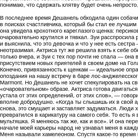
понимаю, что сдержать клятву будет очень непросто
В последнее время Дешанель обходила один собачи
в поисках счастливчика, который бы стал ее лучшим 
она увидела крохотного кареглазого щенка: персико
очаровательно крутился и тявкал. Зуи расспросила 
и выяснила, что это девочка и что у нее есть сестра
неотразимая. Актриса тут же решила взять к себе об
только вчера, и Зуи с тех пор почти не спала — она
присутствием новых приятелей в своем доме на Гол
Конечно, привязанность к щенкам — идеальное опр
опоздания на нашу встречу в баре лос-анджелесског
Marmont. Но Дешанель не хочет спекулировать на с
«очаровательном» образе. Актриса готова двигатьс
устала от этих определений, от этих слов», — говори
вполне добродушно. «Когда ты слышишь их в свой а
снова, это смущает и заставляет задуматься. Люди х
превратился в карикатуру на самого себя. То есть я
мультяшка. Я меняюсь так же, как и все». И она пер
начале моей карьеры народ не узнавал меня в кажд
Меня называли хамелеоном. Спустя какое-то время 