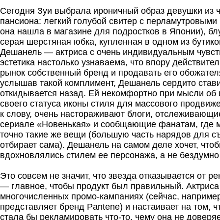
Сегодня Зуи выбрала ироничный образ девушки из 
пансиона: легкий голубой свитер с перламутровыми 
она нашла в магазине для подростков в Японии), блу
серая шерстяная юбка, купленная в одном из бутик
Дешанель — актриса с очень индивидуальным чувств
эстетика настолько узнаваема, что впору действите
рынок собственный бренд и продавать его обожател
услышав такой комплимент, Дешанель сердито стави
откидывается назад. Ей некомфортно при мысли об
своего статуса иконы стиля для массового продвиже
к слову, очень настораживают блоги, отслеживающи
сериале «Новенькая» и сообщающие фанатам, где 
точно такие же вещи (большую часть нарядов для с
отбирает сама). Дешанель на самом деле хочет, что
вдохновлялись стилем ее персонажа, а не бездумно
Это совсем не значит, что звезда отказывается от р
— главное, чтобы продукт был правильный. Актриса
многочисленных промо-кампаниях (сейчас, например
представляет бренд Pantene) и настаивает на том, ч
стала бы рекламировать что-то, чему она не доверяе