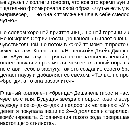
Ее друзья и коллеги говорят, что все это время Зуи 
тщательно формировала свой образ. «Чутье есть у в
Меривезер, — но она к тому же нашла в себе смелос
чутью».
По словам хорошей приятельницы нашей героини и 
HelloGiggles Софии Росси, Дешанель «бывает очень
чувствительной, но потом в какой-то момент просто б
жмет на газ». Коллега по «Новенькой» Джейк Джонсо
так: «Зуи ни разу не тряпка, ее не назовешь легкой 
более ловкая и практичная, чем ее экранный образ. 
не ставит себе в заслугу, так это создание своего бр
делает паузу и добавляет со смехом: «Только не пр
«бренд», а то она разозлится».
Главный компонент «бренда» Дешанель (прости нас,
чувство стиля. Будущая звезда с подросткового воз
одежду в секонд-хэндах и недорогих магазинах: «У 
денег, я покупала вещи по 2—3 доллара и старалась
комбинировать. Ограничения такого рода превращаю
настоящего стилиста».