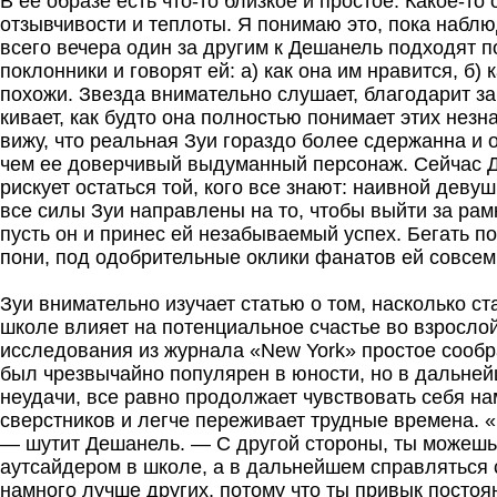
В ее образе есть что-то близкое и простое. Какое-то
отзывчивости и теплоты. Я понимаю это, пока наблю
всего вечера один за другим к Дешанель подходят 
поклонники и говорят ей: а) как она им нравится, б) 
похожи. Звезда внимательно слушает, благодарит з
кивает, как будто она полностью понимает этих незн
вижу, что реальная Зуи гораздо более сдержанна и 
чем ее доверчивый выдуманный персонаж. Сейчас 
рискует остаться той, кого все знают: наивной девуш
все силы Зуи направлены на то, чтобы выйти за рамк
пусть он и принес ей незабываемый успех. Бегать по
пони, под одобрительные оклики фанатов ей совсем
Зуи внимательно изучает статью о том, насколько ст
школе влияет на потенциальное счастье во взрослой
иcследования из журнала «New York» простое сообра
был чрезвычайно популярен в юности, но в дальне
неудачи, все равно продолжает чувствовать себя н
сверстников и легче переживает трудные времена. «
— шутит Дешанель. — С другой стороны, ты можешь
аутсайдером в школе, а в дальнейшем справляться 
намного лучше других, потому что ты привык постоя