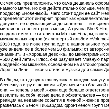
Осмелюсь предположить, что сама Дешанель сформ
намного мягче. Но она действительно больше, чем п
продюсер «Новенькой». Чего стоит один ее сайт Hell
определяет этот интернет-проект как «развлекатель
девушек, не опускающийся до сплетен» — и в средн
миллионов просмотров в месяц. А группа She & Him,
создала вместе с гитаристом Мэттью Уордом, зани
музыкальных чартов (их четвертый альбом «Volume-
2013 года, а в июне группа едет в национальное турн
уже видели ее в более чем 20 фильмах: от авторски
знаменит» и «Хорошая девочка» до мейнстримных х
«500 дней лета». Плюс, она разучивает главную пар
бродвейском мюзикле, основанном на автобиографи
Лоретты Линн — иконы стиля и музыки для самой Д
В общем, эта девушка заслуживает каждую минуту, 
беспечную игру с щенками. «Для меня это большой 
она, — теперь в моей жизни еще больше ответствен
взвалить на себя новые дела и обязательства — ес
реакция на недавние события в личной жизни: в про
развелась с Бэном Гиббардом, фронтменом групп Dea