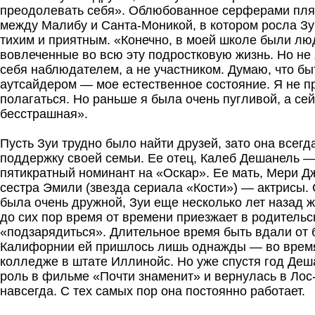
преодолевать себя». Облюбованное серферами пля
между Малибу и Санта-Моникой, в котором росла Зу
тихим и приятным. «Конечно, в моей школе были лю
вовлеченные во всю эту подростковую жизнь. Но не 
себя наблюдателем, а не участником. Думаю, что бы
аутсайдером — мое естественное состояние. Я не пр
полагаться. Но раньше я была очень пугливой, а се
бесстрашная».
Пусть Зуи трудно было найти друзей, зато она всегд
поддержку своей семьи. Ее отец, Калеб Дешанель —
пятикратный номинант на «Оскар». Ее мать, Мери Д
сестра Эмили (звезда сериала «Кости») — актрисы.
была очень дружной, Зуи еще несколько лет назад ж
до сих пор время от времени приезжает в родительс
«подзарядиться». Длительное время быть вдали от 
Калифорнии ей пришлось лишь однажды — во время
колледже в штате Иллинойс. Но уже спустя год Де
роль в фильме «Почти знаменит» и вернулась в Ло
навсегда. С тех самых пор она постоянно работает.