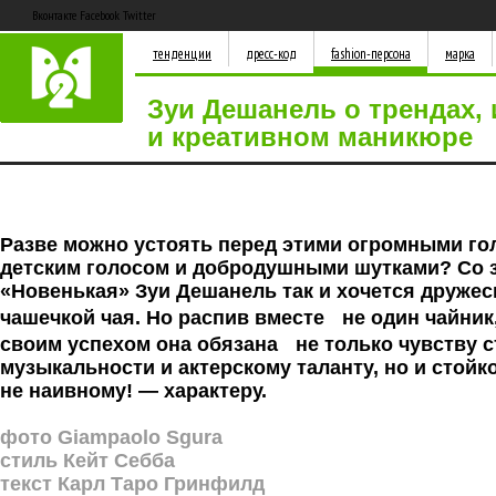
Вконтакте Facebook Twitter
тенденции
дресс-код
fashion-персона
марка
Зуи Дешанель о трендах, 
и креативном маникюре
Разве можно устоять перед этими огромными го
детским голосом и добродушными шутками? Со 
«Новенькая» Зуи Дешанель так и хочетcя дружес
чашечкой чая. Но распив вместе не один чайник
своим успехом она обязана не только чувству с
музыкальности и актерскому таланту, но и стойк
не наивному! — характеру.
фото Giampaolo Sgura
стиль Кейт Себба
текст Карл Таро Гринфилд