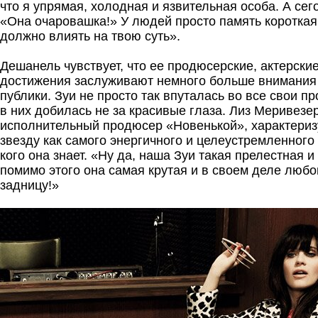
что я упрямая, холодная и язвительная особа. А сег
«Она очаровашка!» У людей просто память короткая.
должно влиять на твою суть».
Дешанель чувствует, что ее продюсерские, актерски
достижения заслуживают немного больше внимания
публики. Зуи не просто так впуталась во все свои п
в них добилась не за красивые глаза. Лиз Меривезер
исполнительный продюсер «Новенькой», характериз
звезду как самого энергичного и целеустремленного 
кого она знает. «Ну да, наша Зуи такая прелестная и
помимо этого она самая крутая и в своем деле люб
задницу!»