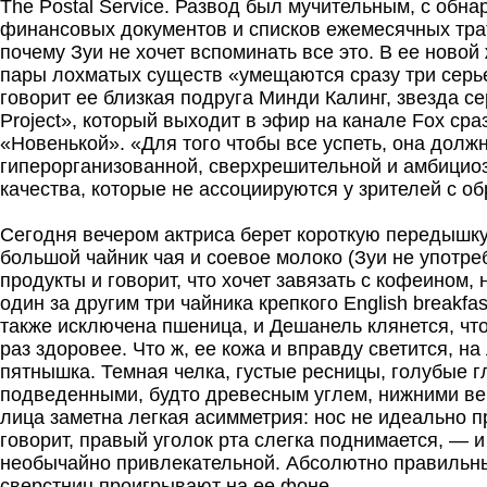
The Postal Service. Развод был мучительным, с обн
финансовых документов и списков ежемесячных трат
почему Зуи не хочет вспоминать все это. В ее ново
пары лохматых существ «умещаются сразу три серь
говорит ее близкая подруга Минди Калинг, звезда с
Project», который выходит в эфир на канале Fox сра
«Новенькой». «Для того чтобы все успеть, она долж
гиперорганизованной, сверхрешительной и амбициоз
качества, которые не ассоциируются у зрителей с о
Сегодня вечером актриса берет короткую передышку
большой чайник чая и соевое молоко (Зуи не употр
продукты и говорит, что хочет завязать с кофеином,
один за другим три чайника крепкого English breakfas
также исключена пшеница, и Дешанель клянется, что 
раз здоровее. Что ж, ее кожа и вправду светится, на
пятнышка. Темная челка, густые ресницы, голубые г
подведенными, будто древесным углем, нижними ве
лица заметна легкая асимметрия: нос не идеально п
говорит, правый уголок рта слегка поднимается, — и
необычайно привлекательной. Абсолютно правильны
сверстниц проигрывают на ее фоне.