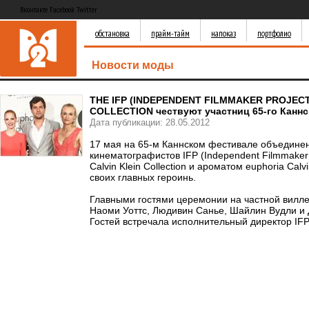
Вконтакте Facebook Twitter
обстановка
прайм-тайм
напоказ
портфолио
Новости моды
THE IFP (INDEPENDENT FILMMAKER PROJECT)
COLLECTION чествуют участниц 65-го Канн
Дата публикации: 28.05.2012
17 мая на 65-м Каннском фестивале объедине
кинематографистов IFP (Independent Filmmaker 
Calvin Klein Collection и ароматом euphoria Calv
своих главных героинь.
Главными гостями церемонии на частной вилле
Наоми Уоттс, Людивин Санье, Шайлин Вудли и 
Гостей встречала исполнительный директор IF