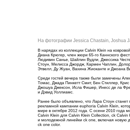
На фотографии
J
essica
C
hastain,
J
oshua
J
В нарядах из коллекции Calvin Klein на ковров
Диана Крюгер, член жюри 65-го Каннского фест
Людивин Санье, Шайлин Вудли, Джессика Честе
Стоун, Мелисса Джордж, Кармен Чаплин, Доло
Этвелл, Ду Жуан, Вахина Жиоканте и Джоана В
Среди гостей вечера также были замечены Але
Томас, Джада Пинкетт Смит, Бен Стиллер, Крис
Джошуа Джексон, Исла Фишер, Инесс де ла Фр
и Дэвид Уоллиамс.
Ранее было объявлено, что Лара Стоун станет 
рекламной кампании euphoria Calvin Klein, кото
мире в октябре 2012 года. С осени 2010 года 
Calvin Klein для Calvin Klein Collection, ck Calvin 
и молодежной линейки ck one, включая новую 
ck one color.