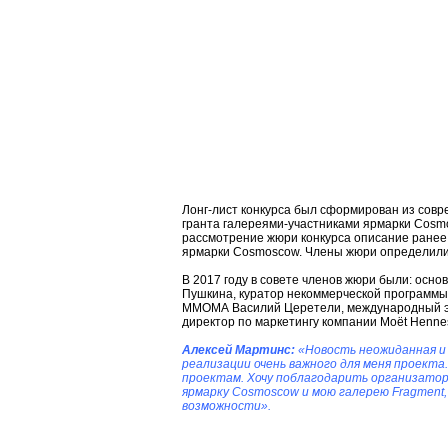
Лонг-лист конкурса был сформирован из совр
гранта галереями-участниками ярмарки Cosm
рассмотрение жюри конкурса описание ранее
ярмарки Cosmoscow. Члены жюри определили
В 2017 году в совете членов жюри были: осн
Пушкина, куратор некоммерческой программ
ММОМА Василий Церетели, международный экс
директор по маркетингу компании Moёt Henne
Алексей Мартинс:
«Новость неожиданная и 
реализации очень важного для меня проекта
проектам. Хочу поблагодарить организаторо
ярмарку Cosmoscow и мою галерею Fragment
возможности».