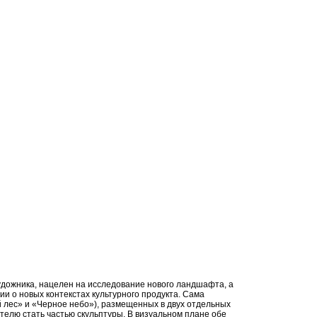
удожника, нацелен на исследование нового ландшафта, а
и о новых контекстах культурного продукта. Сама
й лес» и «Черное небо»), размещенных в двух отдельных
телю стать частью скульптуры. В визуальном плане обе