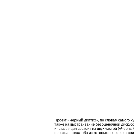
Проект «Черный диптих», по словам самого х
также на выстраивание безоценочной дискусси
инсталляция состоит из двух частей («Черны
пространствах, оба из которых позволяют зри