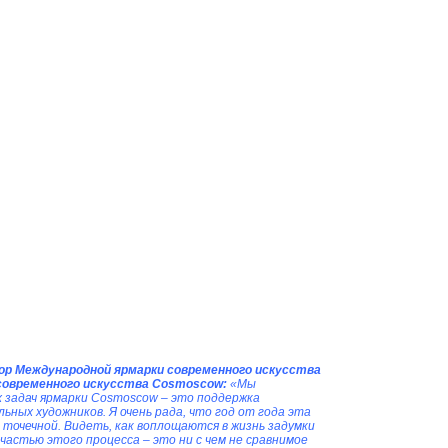
ор Международной ярмарки современного искусства
современного искусства Cosmoscow:
«Мы
х задач ярмарки Cosmoscow – это поддержка
ьных художников. Я очень рада, что год от года эта
 точечной. Видеть, как воплощаются в жизнь задумки
частью этого процесса – это ни с чем не сравнимое