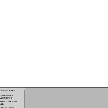
ЛАМОДАТЕЛЯМ
ормационное
рудничество
оматы с быстрым
одом
ама на сайте