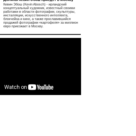
Кевин Эбош (Kevin Abosch) - ирландский
концептуальный художник, известный своими
работами в области фотографии, скульптуры,
инсталляции, искусственного интеллекта,
блокчейна и кино, а также прославившийся
продажей фотографии «картофеля» за миллион
евро приезжает в Москву.