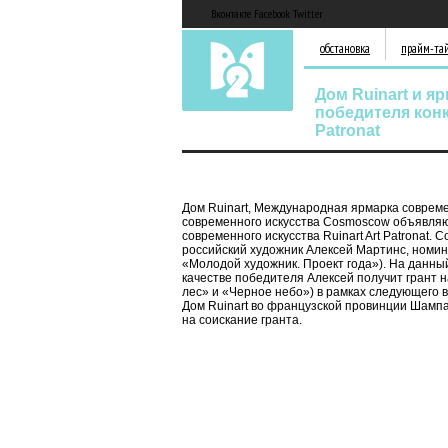
Вконтакте Facebook Twitter
обстановка
прайм-та
Дом Ruinart и 
победителя конк
Patronat
Дом Ruinart, Международная ярмарка соврем
современного искусства Cosmoscow объявляют
современного искусства Ruinart Art Patronat
российский художник Алексей Мартинс, номин
«Молодой художник. Проект года»). На данный
качестве победителя Алексей получит грант 
лес» и «Черное небо») в рамках следующего 
Дом Ruinart во французской провинции Шампа
на соискание гранта.