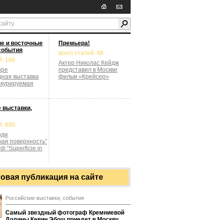
е и восточные
Премьера!
события
всего статей: 48
й: 186
Актер Николас Кейдж
ире
представил в Москве
ная выставка
фильм «Крейсер»
 курируемая
 выставки,
й: 880
рди
кая поверхность”
di “Superficie in
овая публикация на сайте
Российские выставки, события
Самый звездный фотограф Кремниевой
Долины Кевин Эбош приедет в Москву