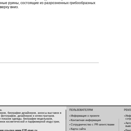
нные руины, состоящие из разрозненных грибообразных
верху вниз.
а.
ПОЛЬЗОВАТЕЛЯМ
РЕК
еров, биографии дизайнеров, анонсы выставок в
 фотографов, дизайнеров и иллюстраторов.
Информация о проекте
Инф
и показов одежды, биографии модельеров,
сот
Контактная информация
винок косметической и парфюмерной индустрии,
Авт
Сотрудничество с PR-агентствами
выв
Карта сайта
ная ссылка
www.F2F-mag.ru
Рекл