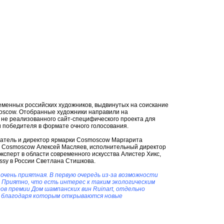
еменных российских художников, выдвинутых на соискание
oscow. Отобранные художники направили на
 не реализованного сайт-специфического проекта для
 победителя в формате очного голосования.
ователь и директор ярмарки Cosmoscow Маргарита
ы Cosmoscow Алексей Масляев, исполнительный директор
перт в области современного искусства Алистер Хикс,
ssy в России Светлана Стишкова.
очень приятная. В первую очередь из-за возможности
. Приятно, что есть интерес к таким экологическим
в премии Дом шампанских вин Ruinart, отдельно
, благодаря которым открываются новые