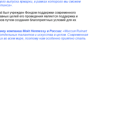
его выпуска ярмарки, в рамках которого мы сможем
ртинса».
ronat был учрежден Фондом поддержки современного
лавных целей его проведения является поддержка и
ов путем создания благоприятных условий для их
гу компании Moёt Hennessy в России:
«Миссия Ruinart
 отдельных талантов и искусства в целом. Современная
щих во всем мире, поэтому нам особенно приятно стать