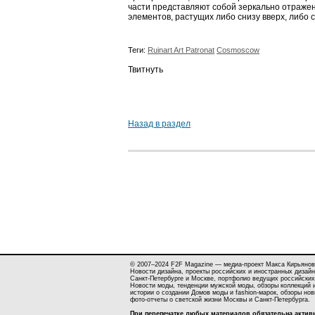
части представляют собой зеркально отраже
элементов, растущих либо снизу вверх, либо с
Теги:
Ruinart Art Patronat
Cosmoscow
Твитнуть
Назад в раздел
© 2007–2024 F2F Magazine — медиа-проект Макса Кирьянов
Новости дизайна, проекты российских и иностранных дизайн
Санкт-Петербурге и Москве, портфолио ведущих российских
Новости моды, тенденции мужской моды, обзоры коллекций 
истории о создании Домов моды и fashion-марок, обзоры но
фото-отчеты о светской жизни Москвы и Санкт-Петербурга.
При перепечатке любых материалов обязательна актив