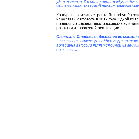
удовольствие. Я с нетерпением жду следующ
увидеть реализованный проект Алексея Ма
Конкурс на соискание гранта Ruinart Art Pat
искусства Cosmoscow в 2017 году. Одной из г
поощрение современных российских художник
развития и творческой реализации.
Светлана Стишкова, директор по маркетин
– оказывать всяческую поддержку развитию
арт сцена в России является одной из веду
ее частью».