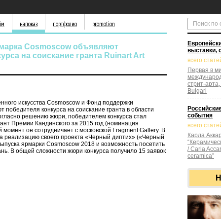
йм
напоказ
портфолио
promotion
Европейски
ярмарка Cosmoscow объявляют
выставки, 
урса на соискание гранта Ruinart Art
всего стате
Первая в м
международ
стрит-арта,
Bulgari
енного искусства Cosmoscow и Фонд поддержки
Российские
 победителя конкурса на соискание гранта в области
события
. Согласно решению жюри, победителем конкурса стал
ант Премии Кандинского за 2015 год (номинация
всего стате
 момент он сотрудничает с московской Fragment Gallery. В
Карла Акка
на реализацию своего проекта «Черный диптих» («Черный
“Керамичес
выпуска ярмарки Cosmoscow 2018 и возможность посетить
/ Carla Accar
нь. В общей сложности жюри конкурса получило 15 заявок
ceramica”
Н