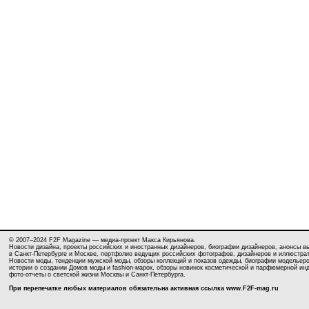
© 2007–2024 F2F Magazine — медиа-проект Макса Кирьянова.
Новости дизайна, проекты российских и иностранных дизайнеров, биографии дизайнеров, анонсы в
в Санкт-Петербурге и Москве, портфолио ведущих российских фотографов, дизайнеров и иллюстра
Новости моды, тенденции мужской моды, обзоры коллекций и показов одежды, биографии модельеро
истории о создании Домов моды и fashion-марок, обзоры новинок косметической и парфюмерной ин
фото-отчеты о светской жизни Москвы и Санкт-Петербурга.
При перепечатке любых материалов обязательна активная ссылка
www.F2F-mag.ru