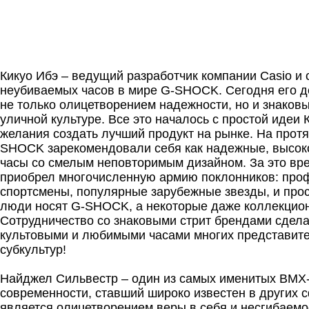
Кикуо Ибэ – ведущий разработчик компании Casio и
неубиваемых часов в мире G-SHOCK. Сегодня его д
не только олицетворением надежности, но и знаков
уличной культуре. Все это началось с простой идеи 
желания создать лучший продукт на рынке. На протя
SHOCK зарекомендовали себя как надежные, высок
часы со смелым неповторимым дизайном. За это вр
приобрел многочисленную армию поклонников: пр
спортсмены, популярные зарубежные звезды, и про
люди носят G-SHOCK, а некоторые даже коллекцион
Сотрудничество со знаковыми стрит брендами сде
культовыми и любимыми часами многих представит
субкультур!
Найджел Сильвестр – один из самых именитых BMX
современности, ставший широко известен в других 
является олицетворением веры в себя и несгибаемо