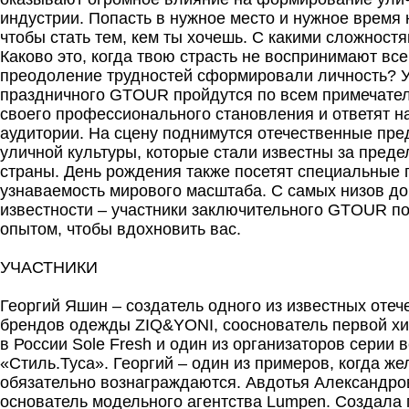
индустрии. Попасть в нужное место и нужное время 
чтобы стать тем, кем ты хочешь. С какими сложност
Каково это, когда твою страсть не воспринимают все
преодоление трудностей сформировали личность? У
праздничного GTOUR пройдутся по всем примечате
своего профессионального становления и ответят н
аудитории. На сцену поднимутся отечественные пре
уличной культуры, которые стали известны за пред
страны. День рождения также посетят специальные 
узнаваемость мирового масштаба. С самых низов д
известности – участники заключительного GTOUR п
опытом, чтобы вдохновить вас.
УЧАСТНИКИ
Георгий Яшин – создатель одного из известных оте
брендов одежды ZIQ&YONI, сооснователь первой хи
в России Sole Fresh и один из организаторов серии 
«Стиль.Туса». Георгий – один из примеров, когда же
обязательно вознаграждаются. Авдотья Александро
основатель модельного агентства Lumpen. Создала 