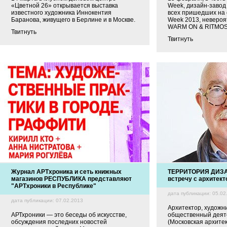
«Цветной 26» открывается выставка
Week, дизайн-завод
известного художника Иннокентия
всех пришедших на 
Баранова, живущего в Берлине и в Москве.
Week 2013, невероя
WARM ON & RITMOS
Твитнуть
Твитнуть
Журнал АРТхроника и сеть книжных
ТЕРРИТОРИЯ ДИЗА
магазинов РЕСПУБЛИКА представляют
встречу с архитек
"АРТхроники в Республике"
дата публикации: 05.02
дата публикации: 07.02.2013
Архитектор, художн
АРТхроники — это беседы об искусстве,
общественный деят
обсуждения последних новостей
(Московская архитек