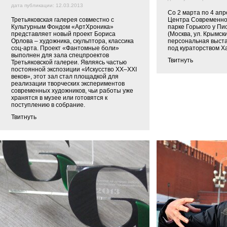
дата публикации: 12.03.2013
Со 2 марта по 4 апр
Третьяковская галерея совместно с
Центра Современной
Культурным Фондом «АртХроника»
парке Горького у Пи
представляет новый проект Бориса
(Москва, ул. Крымски
Орлова – художника, скульптора, классика
персональная выст
соц-арта. Проект «Фантомные боли»
под кураторством Х
выполнен для зала спецпроектов
Твитнуть
Третьяковской галереи. Являясь частью
постоянной экспозиции «Искусство XX–XXI
веков», этот зал стал площадкой для
реализации творческих экспериментов
современных художников, чьи работы уже
хранятся в музее или готовятся к
поступлению в собрание.
Твитнуть