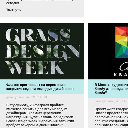
сегодня.
Твитнуть
Флакон приглашает на церемонию
В Москве художник
закрытия недели молодых дизайнеров
бомбу для создани
бомба”
дата публикации: 22.02.2013
дата публикации: 21.02
В эту субботу, 23 февраля пройдет
ключевое событие для всех молодых
Проект «Арт квадра
дизайнеров. В рамках церемонии
Власов представля
награждения будут названы победители
перфоманс “Арт-бом
Grass Design Week. Церемония закрытия
попытке соединить 
пройдет вечером, а днем "Флакон"
пользователей соци