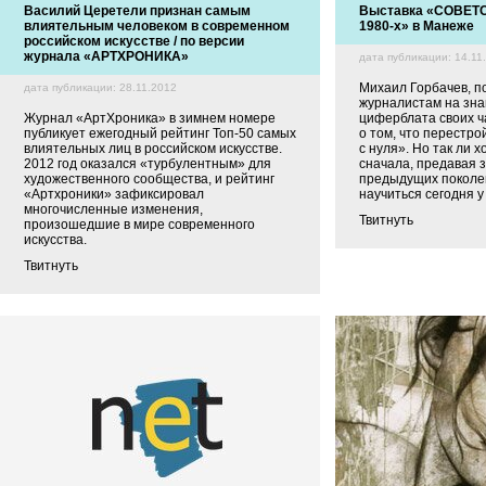
Василий Церетели признан самым
Выставка «СОВЕТ
влиятельным человеком в современном
1980-х» в Манеже
российском искусстве / по версии
журнала «АРТХРОНИКА»
дата публикации: 14.11
Михаил Горбачев, 
дата публикации: 28.11.2012
журналистам на зн
Журнал «АртХроника» в зимнем номере
циферблата своих ч
публикует ежегодный рейтинг Топ-50 самых
о том, что перестро
влиятельных лиц в российском искусстве.
с нуля». Но так ли 
2012 год оказался «турбулентным» для
сначала, предавая 
художественного сообщества, и рейтинг
предыдущих поколе
«Артхроники» зафиксировал
научиться сегодня у
многочисленные изменения,
Твитнуть
произошедшие в мире современного
искусства.
Твитнуть