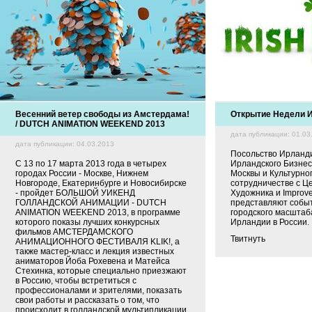
Весенний ветер свободы из Амстердама!
Открытие Недели И
/ DUTCH ANIMATION WEEKEND 2013
дата публикации: 01.03
дата публикации: 04.03.2013
Посольство Ирланд
С 13 по 17 марта 2013 года в четырех
Ирландского Бизнес
городах России - Москве, Нижнем
Москвы и Культурно
Новгороде, Екатеринбурге и Новосибирске
сотрудничестве с 
- пройдет БОЛЬШОЙ УИКЕНД
Художника и Improve
ГОЛЛАНДСКОЙ АНИМАЦИИ - DUTCH
представляют собы
ANIMATION WEEKEND 2013, в программе
городского масштаб
которого показы лучших конкурсных
Ирландии в России.
фильмов АМСТЕРДАМСКОГО
Твитнуть
АНИМАЦИОННОГО ФЕСТИВАЛЯ KLIK!, а
также мастер-класс и лекция известных
аниматоров Йоба Рохевена и Матейса
Стехинка, которые специально приезжают
в Россию, чтобы встретиться с
профессионалами и зрителями, показать
свои работы и рассказать о том, что
происходит в голландской мультипликации