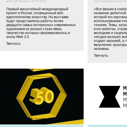
дата публикации: 05.12.2012
дата публикации: 02.12
Первый масштабный международный
«Вся фишка в слабо
проект в России, посвященный веб-
название дебютной 
идеологичному искусству. На выставке
которой его картин
будут представлены работы более
использованием тон
двадцати самых интересных современных
техники. Темы, зат
художников из разных стран мира,
в его работах, отр
творчество которых сформировалось в
молодежи и социаль
эпоху Web 2.0.
сегодня волнуют вс
отдают иронией, а 
Твитнуть
мышления, культуры
человека.
Твитнуть