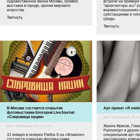
художественной жизни Москвы, громких
встречи на примере
выставок в городе, хроник мирового
"архитекторы асс" р
искусства.
взаимоотношениях 
субстанциями и тип
Твитнуть
среды.
Твитнуть
В Москве состоится открытие
Арт-проект «Я люб
фотовыставки блогеров LiveJournal
«Сокровища нации»
дата публикации: 19.12
Жанна Фриске, Глюк
дата публикации: 31.01.2013
Раппопорт и другие
31 января в галерее Palitra-S на «Флаконе»
специальном арт-пр
состоится открытие фотовыставки
настоящую!» компан