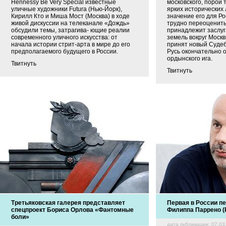
Hennessy Be Very Special известные
московского, порой 
уличные художники Futura (Нью-Йорк),
ярких исторических 
Кирилл Кто и Миша Мост (Москва) в ходе
значение его для Ро
живой дискуссии на телеканале «Дождь»
трудно переоценить
обсудили темы, затрагива- ющие реалии
принадлежит заслуг
современного уличного искусства: от
земель вокруг Моск
начала истории стрит-арта в мире до его
принят новый Судебн
предполагаемого будущего в России.
Русь окончательно 
ордынского ига.
Твитнуть
Твитнуть
Третьяковская галерея представляет
Первая в России п
спецпроект Бориса Орлова «Фантомные
Филиппа Паррено (P
боли»
дата публикации: 07.03