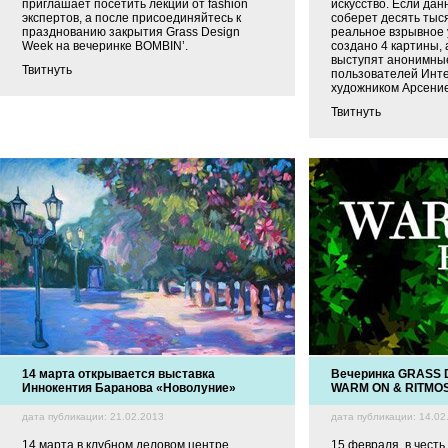
приглашает посетить лекции от fashion
искусство. Если да
экспертов, а после присоединяйтесь к
соберет десять тыс
празднованию закрытия Grass Design
реальное взрывное 
Week на вечеринке BOMBIN’.
создано 4 картины,
выступят анонимны
Твитнуть
пользователей Инте
художником Арсени
Твитнуть
14 марта открывается выставка
Вечеринка GRASS 
Иннокентия Баранова «Новолуние»
WARM ON & RITMO
дата публикации: 21.02.2013
дата публикации: 14.02
14 марта в клубном деловом центре
15 февраля, в честь