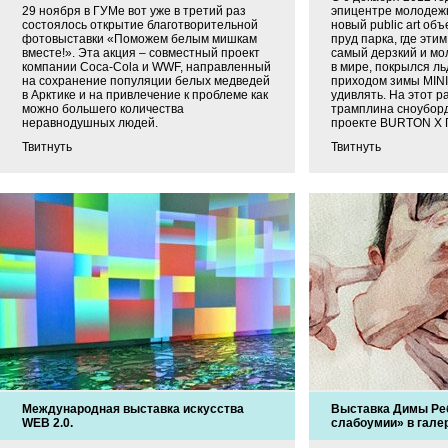
29 ноября в ГУМе вот уже в третий раз
эпицентре молодежн
состоялось открытие благотворительной
новый public art об
фотовыставки «Поможем белым мишкам
пруд парка, где эти
вместе!». Эта акция – совместный проект
самый дерзкий и м
компании Coca-Cola и WWF, направленный
в мире, покрылся ль
на сохранение популяции белых медведей
приходом зимы MINI 
в Арктике и на привлечение к проблеме как
удивлять. На этот р
можно большего количества
трамплина сноуборд
неравнодушных людей.
проекте BURTON X
Твитнуть
Твитнуть
Международная выставка искусства
Выставка Димы Ре
WEB 2.0.
слабоумии» в гале