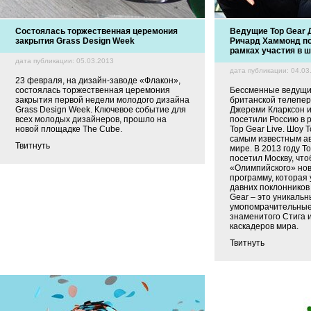
Состоялась торжественная церемония
Ведущие Top Gear 
закрытия Grass Design Week
Ричард Хаммонд по
рамках участия в ш
дата публикации: 05.03.2013
дата публикации: 04.03
23 февраля, на дизайн-заводе «Флакон»,
состоялась торжественная церемония
Бессменные ведущи
закрытия первой недели молодого дизайна
британской телепер
Grass Design Week. Ключевое событие для
Джереми Кларксон 
всех молодых дизайнеров, прошло на
посетили Россию в р
новой площадке The Cube.
Top Gear Live. Шоу 
самым известным а
Твитнуть
мире. В 2013 году To
посетил Москву, что
«Олимпийского» но
программу, которая
давних поклонников
Gear – это уникаль
умопомрачительные
знаменитого Стига 
каскадеров мира.
Твитнуть