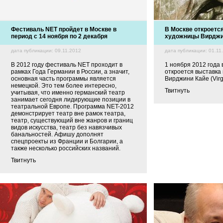
Фестиваль NET пройдет в Москве в
В Москве откроетс
период с 14 ноября по 2 декабря
художницы Вирджи
дата публикации: 09.11.2012
дата публикации: 01.11
В 2012 году фестиваль NET проходит в
1 ноября 2012 года 
рамках Года Германии в России, а значит,
откроется выставка
основная часть программы является
Вирджини Кайе (Virgin
немецкой. Это тем более интересно,
Твитнуть
учитывая, что именно германский театр
занимает сегодня лидирующие позиции в
театральной Европе. Программа NET-2012
демонстрирует театр вне рамок театра,
театр, существующий вне жанров и границ
видов искусства, театр без навязчивых
банальностей. Афишу дополнят
спецпроекты из Франции и Болгарии, а
также несколько российских названий.
Твитнуть