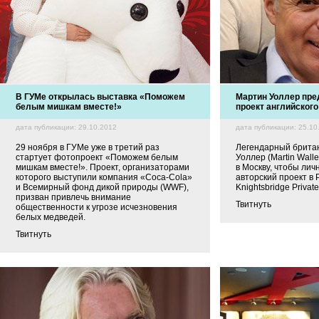
В ГУМе открылась выставка «Поможем
Мартин Уоллер пре
белым мишкам вместе!»
проект английского
дата публикации: 29.10.2012
дата публикации: 25.10
29 ноября в ГУМе уже в третий раз
Легендарный брита
стартует фотопроект «Поможем белым
Уоллер (Martin Wall
мишкам вместе!». Проект, организаторами
в Москву, чтобы ли
которого выступили компания «Coca-Cola»
авторский проект в
и Всемирный фонд дикой природы (WWF),
Knightsbridge Private
призван привлечь внимание
Твитнуть
общественности к угрозе исчезновения
белых медведей.
Твитнуть