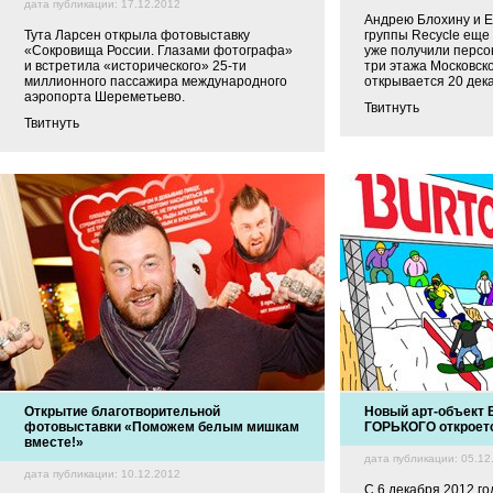
дата публикации: 17.12.2012
Андрею Блохину и Ег
Тута Ларсен открыла фотовыставку
группы Recycle еще 
«Сокровища России. Глазами фотографа»
уже получили персо
и встретила «исторического» 25-ти
три этажа Московск
миллионного пассажира международного
открывается 20 дека
аэропорта Шереметьево.
Твитнуть
Твитнуть
Открытие благотворительной
Новый арт-объект
фотовыставки «Поможем белым мишкам
ГОРЬКОГО откроетс
вместе!»
дата публикации: 05.12
дата публикации: 10.12.2012
С 6 декабря 2012 го