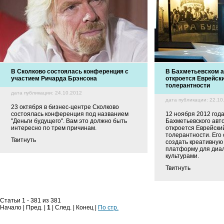
В Сколково состоялась конференция с
В Бахметьевском а
участием Ричарда Брэнсона
откроется Еврейски
толерантности
дата публикации: 24.10.2012
дата публикации: 22.10
23 октября в бизнес-центре Сколково
состоялась конференция под названием
12 ноября 2012 года
"Деньги будущего". Вам это должно быть
Бахметьевского авт
интересно по трем причинам.
откроется Еврейски
толерантности. Его
Твитнуть
создать креативную
платформу для диа
культурами.
Твитнуть
Статьи 1 - 381 из 381
Начало | Пред. |
1
| След. | Конец |
По стр.