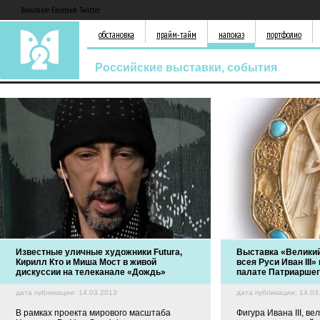
Вконтакте Facebook Twitter
обстановка
прайм-тайм
напоказ
портфолио
Российские выставки, события
Известные уличные художники Futura,
Выставка «Великий
Кирилл Кто и Миша Мост в живой
всея Руси Иван III
дискуссии на телеканале «Дождь»
палате Патриаршег
дата публикации: 14.03.2013
дата публикации: 14.03
В рамках проекта мирового масштаба
Фигура Ивана III, ве