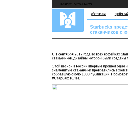
Вконтакте Facebook Twitter
обстановка
прайм-та
Starbucks пред
стаканчиков с 
С 1 сентября 2017 года во всех кофейнях Sta
стаканчиков, дизайны которой были созданы 
Этой весной в России впервые прошел один из
знаменитые стаканчики превратились в холсты
собравшую около 1000 публикаций. Посмотрет
#Старбакс10Лет.