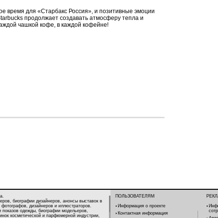
ное время для «Старбакс Россия», и позитивные эмоции
Starbucks продолжает создавать атмосферу тепла и
каждой чашкой кофе, в каждой кофейне!
а.
ПОЛЬЗОВАТЕЛЯМ
РЕК
еров, биографии дизайнеров, анонсы выставок в
 фотографов, дизайнеров и иллюстраторов.
Информация о проекте
Инф
и показов одежды, биографии модельеров,
сот
Контактная информация
винок косметической и парфюмерной индустрии,