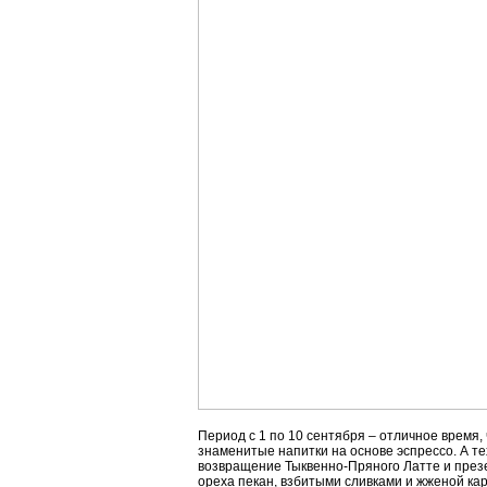
Период с 1 по 10 сентября – отличное время,
знаменитые напитки на основе эспрессо. А те
возвращение Тыквенно-Пряного Латте и презе
ореха пекан, взбитыми сливками и жженой к