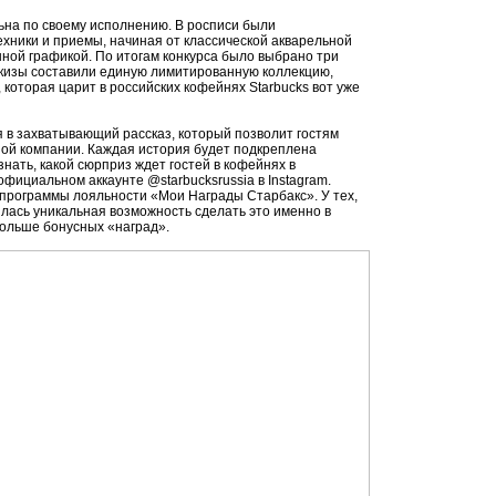
на по своему исполнению. В росписи были
хники и приемы, начиная от классической акварельной
ной графикой. По итогам конкурса было выбрано три
скизы составили единую лимитированную коллекцию,
оторая царит в российских кофейнях Starbucks вот уже
я в захватывающий рассказ, который позволит гостям
ной компании. Каждая история будет подкреплена
знать, какой сюрприз ждет гостей в кофейнях в
фициальном аккаунте @starbucksrussia в Instagram.
 программы лояльности «Мои Награды Старбакс». У тех,
илась уникальная возможность сделать это именно в
 больше бонусных «наград».