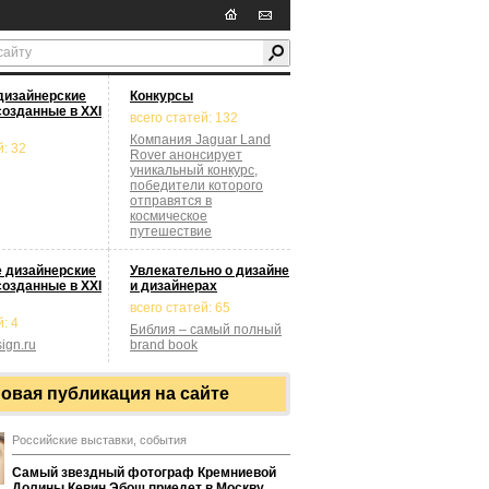
дизайнерские
Конкурсы
созданные в XXI
всего статей: 132
Компания Jaguar Land
й: 32
Rover анонсирует
уникальный конкурс,
победители которого
отправятся в
космическое
путешествие
 дизайнерские
Увлекательно о дизайне
созданные в XXI
и дизайнерах
всего статей: 65
: 4
Библия – самый полный
sign.ru
brand book
овая публикация на сайте
Российские выставки, события
Самый звездный фотограф Кремниевой
Долины Кевин Эбош приедет в Москву