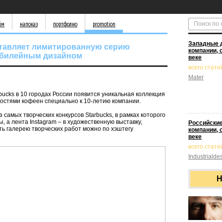
йм
напоказ
портфолио
promotion
Западные 
ставляет лимитированную серию
компании, 
юбилейным дизайном
веке
всего стате
Mater
rbucks в 10 городах России появится уникальная коллекция
гостями кофеен специально к 10-летию компании.
 самых творческих конкурсов Starbucks, в рамках которого
, а лента Instagram – в художественную выставку,
Российские
ь галерею творческих работ можно по хэштегу
компании, 
веке
всего статей
Industrialde
Н