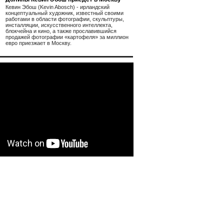
Кевин Эбош (Kevin Abosch) - ирландский
концептуальный художник, известный своими
работами в области фотографии, скульптуры,
инсталляции, искусственного интеллекта,
блокчейна и кино, а также прославившийся
продажей фотографии «картофеля» за миллион
евро приезжает в Москву.