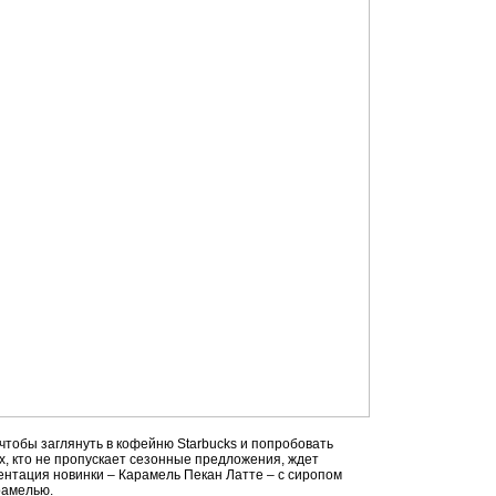
 чтобы заглянуть в кофейню Starbucks и попробовать
х, кто не пропускает сезонные предложения, ждет
нтация новинки – Карамель Пекан Латте – с сиропом
арамелью.