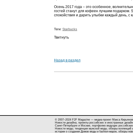
Осень 2017 года – это особенное, волнитель
гостей станут для кофеен лучшим подарком. 
спокойствия и дарить улыбки каждый день, с 
Теги:
Starbucks
Твитнуть
Назад в раздел
© 2007–2024 F2F Magazine — медиа-проект Макса Кирьянов
Новости дизайна, проекты российских и иностранных дизайн
Санкт-Петербурге и Москве, портфолио ведущих российских
Новости моды, тенденции мужской моды, обзоры коллекций 
истории о создании Домов моды и fashion-марок, обзоры но