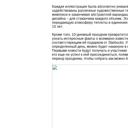
Каждая иллюстрация была абсолютно уникаль
задействованы различные художественные те
живописи и заканчивая абстрактной карандаш
дизайна – для стаканчика каждого объема. Э
передающую атмосферу теплоты и единения, к
10 лет.
Кроме того, 10-дневный праздник превратитс
узнать интересные факты о всемирно извест
соответствующим ей подарком от Starbucks. У
определенный день, можно будет накануне в о
Первыми новости будут получать и участники
кто еще не успел к ней присоединиться, появ
период праздника, чтобы собрать как можно