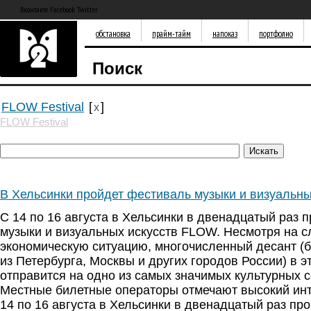
Вконтакте Facebook Twitter
обстановка
прайм-тайм
напоказ
портфолио
Поиск
FLOW Festival
[
]
x
FLOW Festival
В Хельсинки пройдет фестиваль музыки и визуальн
С 14 по 16 августа в Хельсинки в двенадцатый раз 
музыки и визуальных искусств FLOW. Несмотря на 
экономическую ситуацию, многочисленный десант (б
из Петербурга, Москвы и других городов России) в э
отправится на одно из самых значимых культурных 
Местные билетные операторы отмечают высокий инт
14 по 16 августа в Хельсинки в двенадцатый раз пр