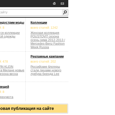
индустрии моды
Коллекции
: 8
всего статей: 1242
тся коллекции
Женская коллекция
ой одежды
POUSTOVIT сезона
осень-зима 2012-2013 /
Mercedes-Benz Fashion
Week Russia
Рекламные кампании
й: 478
всего статей: 202
IN KLEIN
Российские блогеры
 в Милане новые
стали лицами нового
сезона весна
лукбука бренда Lee
вещей
: 8
ренчкота
овая публикация на сайте