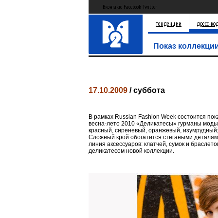
Вконтакте Facebook Twitter
тенденции
дресс-ко
Показ коллекци
17.10.2009
/ суббота
.
В рамках Russian Fashion Week состоится пок
весна-лето 2010 «Деликатесы» гурманы моды 
красный, сиреневый, оранжевый, изумрудный
Сложный крой обогатится стегаными деталями
линия аксессуаров: клатчей, сумок и браслет
деликатесом новой коллекции.
.