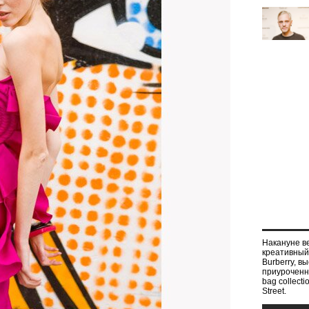
Накануне в
креативный
Burberry, 
приуроченно
bag collect
Street.