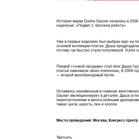
.
История марки Dasha Gauser началась в 2006 г
надписью: «Подвиг 1: бросила работу».
.
Уже в первых изделиях был выбран курс на по
основой коллекции платье, Даша предугадала
потому так быстро стала популярной. Успех 
.
Первой «точкой продажи» стал блог Даши Га
платья завоевали своих поклонниц. В 2008 го
— второй монобрендовый бутик.
.
Оставаясь неизменным в главном: женственно
Gauser эволюционирует в деталях. Даша усло
переплетениями и многослойными драпировк
ткани: шелк, шерсть, лен и хлопок.
.
Место проведения: Москва, Конгресс-Центр 
Твитнуть