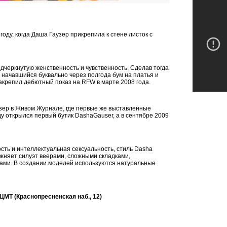
оду, когда Даша Гаузер прикрепила к стене листок с
дчеркнутую женственность и чувственность. Сделав тогда
 начавшийся буквально через полгода бум на платья и
закрепил дебютный показ на RFW в марте 2008 года.
узер в Живом Журнале, где первые же выставленные
ду открылся первый бутик DashaGauser, а в сентябре 2009
сть и интеллектуальная сексуальность, стиль Dasha
жняет силуэт веерами, сложными складками,
ами. В создании моделей используются натуральные
ЦМТ (Краснопресненская наб., 12)