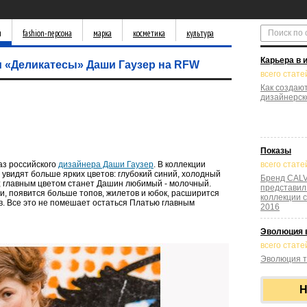
д
fashion-персона
марка
косметика
культура
Карьера в 
и «Деликатесы» Даши Гаузер на RFW
всего статей
Как создаю
дизайнерск
Показы
аз российского
дизайнера Даши Гаузер
. В коллекции
всего стате
увидят больше ярких цветов: глубокий синий, холодный
Бренд CALV
; главным цветом станет Дашин любимый - молочный.
представил
, появится больше топов, жилетов и юбок, расширится
коллекции 
ов. Все это не помешает остаться Платью главным
2016
Эволюция 
всего статей
Эволюция т
Н