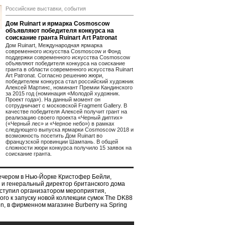
Российские выставки, события
Дом Ruinart и ярмарка Cosmoscow
объявляют победителя конкурса на
соискание гранта Ruinart Art Patronat
Дом Ruinart, Международная ярмарка
современного искусства Cosmoscow и Фонд
поддержки современного искусства Cosmoscow
объявляют победителя конкурса на соискание
гранта в области современного искусства Ruinart
Art Patronat. Согласно решению жюри,
победителем конкурса стал российский художник
Алексей Мартинс, номинант Премии Кандинского
за 2015 год (номинация «Молодой художник.
Проект года»). На данный момент он
сотрудничает с московской Fragment Gallery. В
качестве победителя Алексей получит грант на
реализацию своего проекта «Черный диптих»
(«Черный лес» и «Черное небо») в рамках
следующего выпуска ярмарки Cosmoscow 2018 и
возможность посетить Дом Ruinart во
французской провинции Шампань. В общей
сложности жюри конкурса получило 15 заявок на
соискание гранта.
ечером в Нью-Йорке Кристофер Бейли,
 и генеральный директор британского дома
выступил организатором мероприятия,
го к запуску новой коллекции сумок The DK88
ion, в фирменном магазине Burberry на Spring