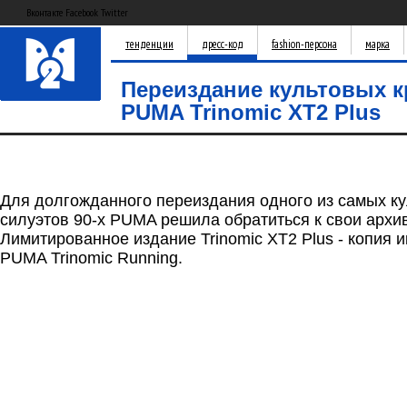
Вконтакте Facebook Twitter
тенденции
дресс-код
fashion-персона
марка
Переиздание культовых к
PUMA Trinomic XT2 Plus
Для долгожданного переиздания одного из самых к
силуэтов 90-х PUMA решила обратиться к свои архи
Лимитированное издание Trinomic XT2 Plus - копия 
PUMA Trinomic Running.