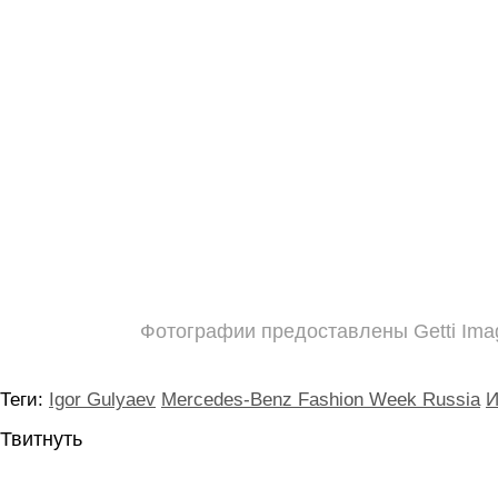
Фотографии предоставлены Getti Ima
Теги:
Igor Gulyaev
Mercedes-Benz Fashion Week Russia
И
Твитнуть