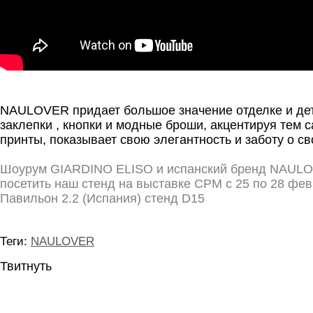
NAULOVER придает большое значение отделке и дет
заклепки , кнопки и модные броши, акцентируя тем 
принты, показывает свою элегантность и заботу о св
Шоурум GIARDINO ELISO и испанский бренд NAUL
посетить наш стенд на выставке CPM с 25 по 28 фе
Павильон 2.2 (Испания) стенд D15
Теги:
NAULOVER
Твитнуть