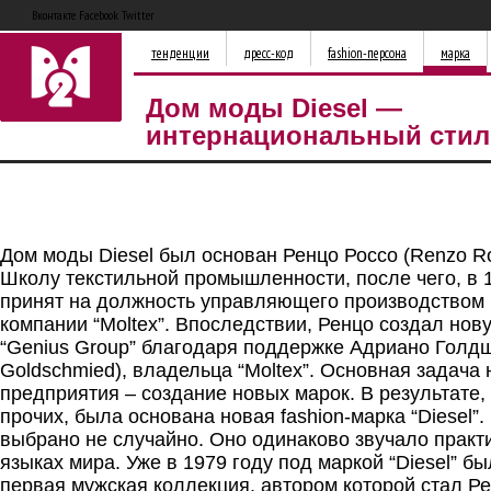
Вконтакте Facebook Twitter
тенденции
дресс-код
fashion-персона
марка
Дом моды Diesel —
интернациональный стил
Дом моды Diesel был основан Ренцо Россо (Renzo Ro
Школу текстильной промышленности, после чего, в 
принят на должность управляющего производством 
компании “Moltex”. Впоследствии, Ренцо создал но
“Genius Group” благодаря поддержке Адриано Голдш
Goldschmied), владельца “Moltex”. Основная задача 
предприятия – создание новых марок. В результате, 
прочих, была основана новая fashion-марка “Diesel”
выбрано не случайно. Оно одинаково звучало практи
языках мира. Уже в 1979 году под маркой “Diesel” 
первая мужская коллекция, автором которой стал Р