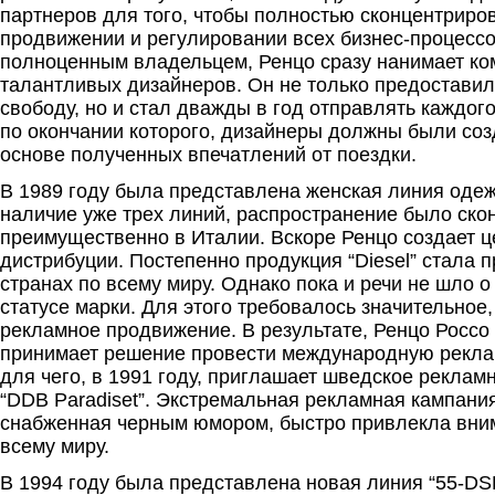
партнеров для того, чтобы полностью сконцентриро
продвижении и регулировании всех бизнес-процессо
полноценным владельцем, Ренцо сразу нанимает к
талантливых дизайнеров. Он не только предостави
свободу, но и стал дважды в год отправлять каждого
по окончании которого, дизайнеры должны были соз
основе полученных впечатлений от поездки.
В 1989 году была представлена женская линия оде
наличие уже трех линий, распространение было ско
преимущественно в Италии. Вскоре Ренцо создает ц
дистрибуции. Постепенно продукция “Diesel” стала п
странах по всему миру. Однако пока и речи не шло
статусе марки. Для этого требовалось значительное
рекламное продвижение. В результате, Ренцо Россо
принимает решение провести международную рекл
для чего, в 1991 году, приглашает шведское реклам
“DDB Paradiset”. Экстремальная рекламная кампани
снабженная черным юмором, быстро привлекла вним
всему миру.
В 1994 году была представлена новая линия “55-DSL