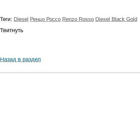
Теги:
Diesel
Ренцо Россо
Renzo Rosso
Diesel Black Gold
Твитнуть
Назад в раздел