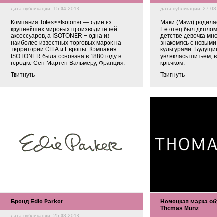
дата публикации: 15.04.2013
дата публикации: 27.03
Компания Totes>>Isotoner — один из
Мави (Mawi) родила
крупнейших мировых производителей
Ее отец был диплом
аксессуаров, а ISOTONER − одна из
детстве девочка мн
наиболее известных торговых марок на
знакомясь с новыми
территории США и Европы. Компания
культурами. Будущи
ISOTONER была основана в 1880 году в
увлеклась шитьем, 
городке Сен-Мартен Вальмеру, Франция.
крючком.
Твитнуть
Твитнуть
Бренд Edie Parker
Немецкая марка об
Thomas Munz
дата публикации: 25.03.2013