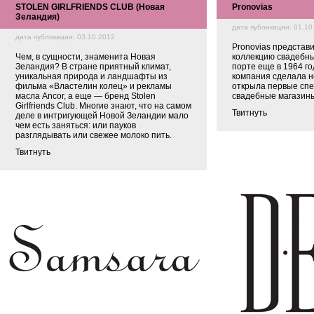
STOLEN GIRLFRIENDS CLUB (Новая
Pronovias
Зеландия)
дата публикации: 01.10
дата публикации: 03.10.2012
Pronovias представ
Чем, в сущности, знаменита Новая
коллекцию свадебны
Зеландия? В стране приятный климат,
порте еще в 1964 год
уникальная природа и ландшафты из
компания сделала н
фильма «Властелин колец» и рекламы
открыла первые сп
масла Ancor, а еще — бренд Stolen
свадебные магазины
Girlfriends Club. Многие знают, что на самом
Твитнуть
деле в интригующей Новой Зеландии мало
чем есть заняться: или пауков
разглядывать или свежее молоко пить.
Твитнуть