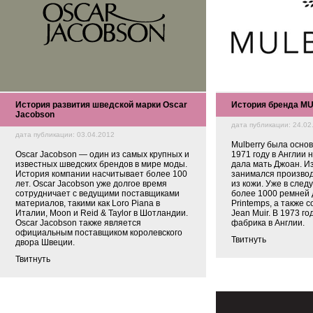
История развития шведской марки Oscar
История бренда M
Jacobson
дата публикации: 24.02
дата публикации: 03.04.2012
Mulberry была осно
Oscar Jacobson — один из самых крупных и
1971 году в Англии 
известных шведских брендов в мире моды.
дала мать Джоан. И
История компании насчитывает более 100
занимался производ
лет. Oscar Jacobson уже долгое время
из кожи. Уже в след
сотрудничает с ведущими поставщиками
более 1000 ремней 
материалов, такими как Loro Piana в
Printemps, а также 
Италии, Moon и Reid & Taylor в Шотландии.
Jean Muir. В 1973 г
Oscar Jacobson также является
фабрика в Англии.
официальным поставщиком королевского
Твитнуть
двора Швеции.
Твитнуть