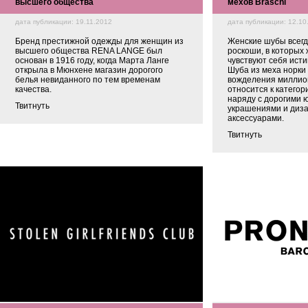
высшего общества
мехов Braschi
дата публикации: 19.11.2012
дата публикации: 12.10
Бренд престижной одежды для женщин из
Женские шубы всегд
высшего общества RENA LANGE был
роскоши, в которых
основан в 1916 году, когда Марта Ланге
чувствуют себя ист
открыла в Мюнхене магазин дорогого
Шуба из меха норки
белья невиданного по тем временам
вожделения миллион
качества.
относится к катего
наряду с дорогими
Твитнуть
украшениями и диз
аксессуарами.
Твитнуть