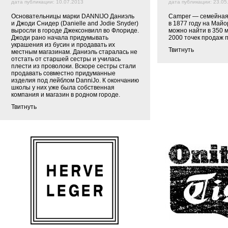
дата публикации: 10.07.2013
дата публикации: 23.05
Основательницы марки DANNIJO Даниэль
Camper — семейная
и Джоди Снидер (Danielle and Jodie Snyder)
в 1877 году на Майо
выросли в городе Джексонвилл во Флориде.
можно найти в 350 
Джоди рано начала придумывать
2000 точек продаж п
украшения из бусин и продавать их
Твитнуть
местным магазинам. Даниэль старалась не
отстать от старшей сестры и училась
плести из проволоки. Вскоре сестры стали
продавать совместно придуманные
изделия под лейблом DanniJo. К окончанию
школы у них уже была собственная
компания и магазин в родном городе.
Твитнуть