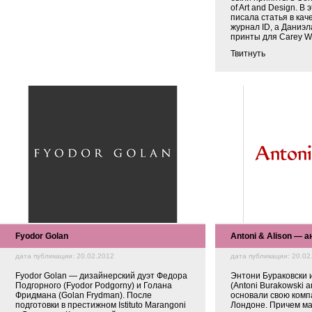
of Art and Design. В
писала статья в кач
журнал ID, а Даниэ
принты для Carey Wi
Твитнуть
Fyodor Golan
Antoni & Alison — 
дата публикации: 20.02.2012
дата публикации: 20.02
Fyodor Golan — дизайнерский дуэт Федора
Энтони Бураковски 
Подгорного (Fyodor Podgorny) и Голана
(Antoni Burakowski a
Фридмана (Golan Frydman). После
основали свою компа
подготовки в престижном Istituto Marangoni
Лондоне. Причем ма