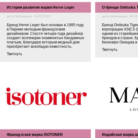
История развития марки Herve Leger
О бренде Onitsuka T
дата публикации: 16.05.2013
дата публикации: 16.04
Бренд Herve Leger был основан в 1985 году
Бренд Onitsuka Tig
в Париже молодым французским
корпорации ASICS (
дизайнером. Спустя четыре года дизайнер
одним из старейших
создает коллекцию знаменитых бандажных
брендов в стране. 
платьев, благодаря которым модный дом
Кихачиро Оницука в 
приобретает всеобщую известность.
Твитнуть
Твитнуть
Французская марка ISOTONER
Индийская марка а