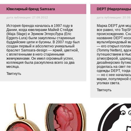
Ювелирный бренд Samsara
DEPT (Нидерланды
дата публикации: 27.09.2012
дата публикации: 20.09
История бренда началась в 1997 году в
Марка DEPT для мо
Дании, когда ювелирами Майей Стейдж
все равно, что TopS
(Maja Stage) и Эриком ЭггерсЛура (Eric
происхождению. Сна
Eggers-Lura) были закуплены старинные
название DEPT нос
буддийские цепи и бусины. В 2007 году был
мультибрендовый ма
создан первый и абсолютно уникальный
— его открыл голла
браслет Samsara-design — яркий, цветной,
(Tommy Netten), вд
с вплетенными в него старинными
путешествием в Нью
жемчужинами. Он имел огромный успех,
атмосферой, царящ
коллекция была раскуплена всего за два
дизайнерских бутика
месяца.
родилась на свет п
одежды DEPT, тогда
Твитнуть
— но с нее началас
марки, популярной 
уголках света.
Твитнуть