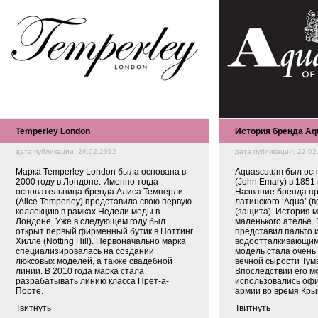
Temperley London
История бренда Aq
дата публикации: 24.02.2012
дата публикации: 22.02
Марка Temperley London была основана в
Aquascutum был ос
2000 году в Лондоне. Именно тогда
(John Emary) в 1851
основательница бренда Алиса Темперли
Название бренда пр
(Alice Temperley) представила свою первую
латинского ‘Aqua’ (в
коллекцию в рамках Недели моды в
(защита). История м
Лондоне. Уже в следующем году был
маленького ателье.
открыт первый фирменный бутик в Ноттинг
представил пальто 
Хилле (Notting Hill). Первоначально марка
водоотталкивающим
специализировалась на создании
модель стала очень
люксовых моделей, а также свадебной
вечной сырости Тум
линии. В 2010 года марка стала
Впоследствии его м
разрабатывать линию класса Прет-а-
использовались оф
Порте.
армии во время Кры
Твитнуть
Твитнуть