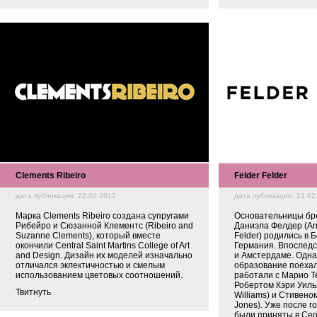
Clements Ribeiro
Felder Felder
дата публикации: 22.02.2012
дата публикации: 21.02
Марка Clements Ribeiro создана супругами
Основательницы бр
Рибейро и Сюзанной Клементс (Ribeiro and
Даниэла Фелдер (Ann
Suzanne Clements), который вместе
Felder) родились в 
окончили Central Saint Martins College of Art
Германия. Впоследс
and Design. Дизайн их моделей изначально
и Амстердаме. Одна
отличался эклектичностью и смелым
образование поехал
использованием цветовых соотношений.
работали с Марио Те
Робертом Кэри Уиль
Твитнуть
Williams) и Стивено
Jones). Уже после г
были приняты в Centr