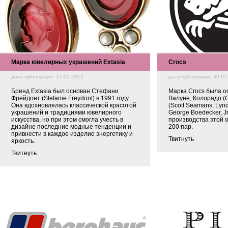
Марка ювелирных украшений Extasia
Crocs
дата публикации: 17.09.2012
дата публикации: 30.07
Бренд Extasia был основан Стефани
Марка Crocs была о
Фрейдонт (Stefanie Freydont) в 1991 году.
Валуне, Колорадо (
Она вдохновлялась классической красотой
(Scott Seamans, Lyn
украшений и традициями ювелирного
George Boedecker, Jr
искусства, но при этом смогла учесть в
производства этой 
дизайне последние модные тенденции и
200 пар.
привнести в каждое изделие энергетику и
Твитнуть
яркость.
Твитнуть