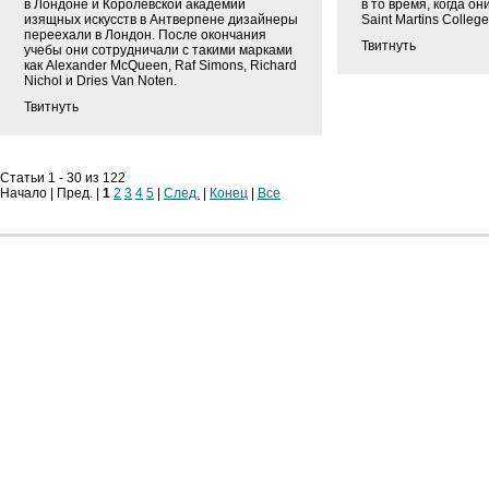
в Лондоне и Королевской академии
в то время, когда он
изящных искусств в Антверпене дизайнеры
Saint Martins College
переехали в Лондон. После окончания
Твитнуть
учебы они сотрудничали с такими марками
как Alexander McQueen, Raf Simons, Richard
Nichol и Dries Van Noten.
Твитнуть
Статьи 1 - 30 из 122
Начало | Пред. |
1
2
3
4
5
|
След.
|
Конец
|
Все