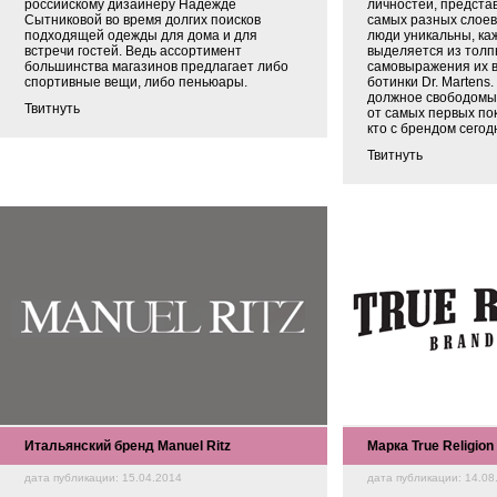
российскому дизайнеру Надежде
личностей, представ
Сытниковой во время долгих поисков
самых разных слоев
подходящей одежды для дома и для
люди уникальны, ка
встречи гостей. Ведь ассортимент
выделяется из толпы
большинства магазинов предлагает либо
самовыражения их в
спортивные вещи, либо пеньюары.
ботинки Dr. Martens.
должное свободом
Твитнуть
от самых первых пок
кто с брендом сегод
Твитнуть
Итальянский бренд Manuel Ritz
Марка True Religion
дата публикации: 15.04.2014
дата публикации: 14.08