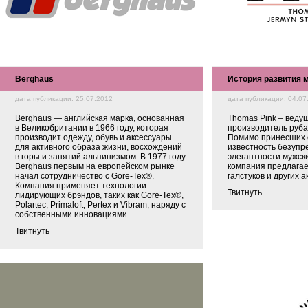
Berghaus
История развития 
дата публикации: 25.07.2012
дата публикации: 04.07
Berghaus — английская марка, основанная
Thomas Pink – веду
в Великобритании в 1966 году, которая
производитель руба
производит одежду, обувь и аксессуары
Помимо принесших 
для активного образа жизни, восхождений
известность безупр
в горы и занятий альпинизмом. В 1977 году
элегантности мужски
Berghaus первым на европейском рынке
компания предлага
начал сотрудничество с Gore-Tex®.
галстуков и других а
Компания применяет технологии
Твитнуть
лидирующих брэндов, таких как Gore-Tex®,
Polartec, Primaloft, Pertex и Vibram, наряду с
собственными инновациями.
Твитнуть