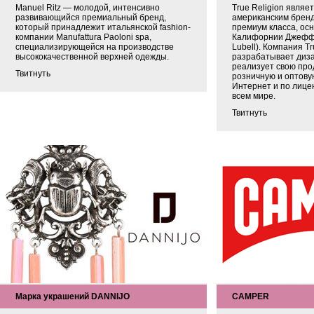
Manuel Ritz — молодой, интенсивно
True Religion явля
развивающийся премиальный бренд,
американским брен
который принадлежит итальянской fashion-
премиум класса, осн
компании Manufattura Paoloni spa,
Калифорнии Джеффр
специализирующейся на производстве
Lubell). Компания Tru
высококачественной верхней одежды.
разрабатывает диза
реализует свою про
Твитнуть
розничную и оптову
Интернет и по лице
всем мире.
Твитнуть
Марка украшений DANNIJO
CAMPER