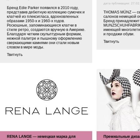
дата публикации: 27.02
Бренд Edie Parker появился в 2010 году,
представив дебютную коллекцию сумочек и
THOMAS MÜNZ — се
клатчей из плексигласа, вдохновленных
салонов немецкой об
образами 1950-х и 1960-х годов.
Бренд принадлежит
Роскошные, запоминающиеся клатчи в
MUNZSCHUHFABRIK 
стиле ретро, создаются вручную в Америке.
имеющей многолетн
Благодаря четким скульптурным формам,
и продажи обуви.
нежной палитре и пышному оформлению
Твитнуть
сверкающими камнями они стали новым
словом в мире моды.
Твитнуть
RENA LANGE — немецкая марка для
Премиальные дизай