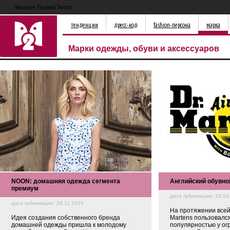
Вконтакте Facebook Twitter
тенденции
дресс-код
fashion-персона
марка
Марки одежды, обуви и аксессуаров
NOON: домашняя одежда сегмента
Английский обувной
премиум
дата публикации: 18.04
дата публикации: 24.11.2015
На протяжении всей
Идея создания собственного бренда
Martens пользовалс
домашней одежды пришла к молодому
популярностью у ог