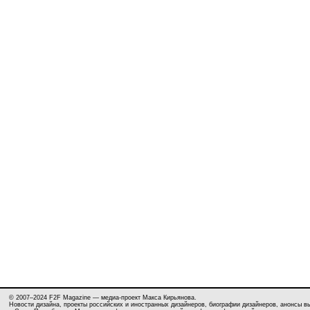
© 2007–2024 F2F Magazine — медиа-проект Макса Кирьянова.
Новости дизайна, проекты российских и иностранных дизайнеров, биографии дизайнеров, анонсы в