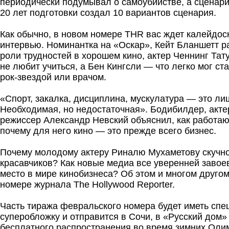
периодически подумывал о самоубийстве, а сценари
20 лет подготовки создал 10 вариантов сценария.
Как обычно, в новом номере THR вас ждет калейдос
интервью. Номинантка на «Оскар», Кейт Бланшетт р
роли трудностей в хорошем кино, актер Ченнинг Тату
не любит учиться, а Бен Кингсли — что легко мог ста
рок-звездой или врачом.
«Спорт, закалка, дисциплина, мускулатура — это лиш
Необходимая, но недостаточная». Бодибилдер, актер
режиссер Александр Невский объяснил, как работа
почему для него кино — это прежде всего бизнес.
Почему молодому актеру Риналю Мухаметову скучно
красавчиков? Как новые медиа все уверенней заво
место в мире кинобизнеса? Об этом и многом другом
номере журнала The Hollywood Reporter.
Часть тиража февральского номера будет иметь сп
суперобложку и отправится в Сочи, в «Русский дом»
бесплатного распространения во время зимних Олим