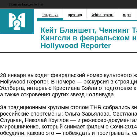
Вконтакте Facebook Twitter
тенденции
дресс-код
fashion-персона
марка
Кейт Бланшетт, Ченнинг Т
Кингсли в февральском н
Hollywood Reporter
28 января выходит февральский номер культового ж
Hollywood Reporter. В номере — экскурсия в строящ
Уолберга, интервью Кристиана Бэйла о подготовке к
а также откровения других звезд Голливуда.
За традиционным круглым столом THR собрались з
российские спортсмены: Ольга Завьялова, Светлан
Слуцкая, Николай Круглов — и режиссер-документа
Мирошниченко, который снимает фильм о Сочи-2014
обсудили, каково это — побеждать и проигрывать, с