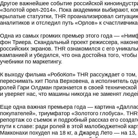
Другое важнейшее событие российской киноиндуст
«Золотой орел-2014». Пока академики выбирают, ко
крылатые статуэтки, THR проанализировал ситуацию
аналитиков и отследил путь «Орлов» к счастливчик
Одна из самых громких премьер этого года — «Ним
фон Триера. Скандальный проект режиссера, наконе
российских экранов. THR ознакомился с его уникал
кампанией и убедился, что она достойна того, чтобы
учебники по маркетингу.
К выходу фильма «РобоКоп» THR рассуждает о том,
переснимать хит Пола Верховена, а исполнитель од
ролей Гари Олдман признается в своей технической
и уверяет нас, что машины никогда не заменят люде
Еще одна важная премьера года — картина «Даллас
покупателей», триумфатор «Золотого глобуса». THR
репортаж со съемок и подробный рассказ его создат
пути к славе: ради ролей в этой малобюджетной ка
Макконахи похудел на 18 кг, а Джаред Лето — на 13,